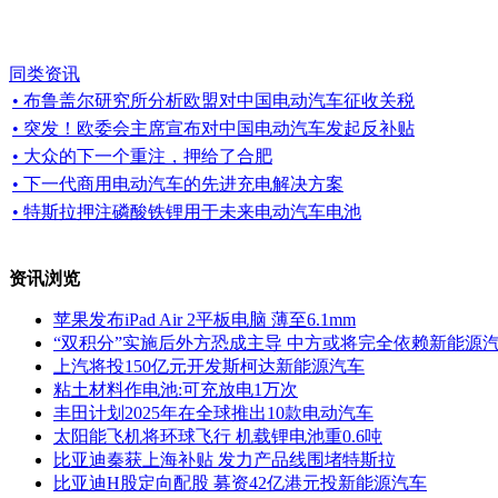
同类资讯
• 布鲁盖尔研究所分析欧盟对中国电动汽车征收关税
• 突发！欧委会主席宣布对中国电动汽车发起反补贴
• 大众的下一个重注，押给了合肥
• 下一代商用电动汽车的先进充电解决方案
• 特斯拉押注磷酸铁锂用于未来电动汽车电池
资讯浏览
苹果发布iPad Air 2平板电脑 薄至6.1mm
“双积分”实施后外方恐成主导 中方或将完全依赖新能源
上汽将投150亿元开发斯柯达新能源汽车
粘土材料作电池:可充放电1万次
丰田计划2025年在全球推出10款电动汽车
太阳能飞机将环球飞行 机载锂电池重0.6吨
比亚迪秦获上海补贴 发力产品线围堵特斯拉
比亚迪H股定向配股 募资42亿港元投新能源汽车