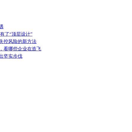
遇
有了“顶层设计”
热失控风险的新方法
表，看哪些企业在造飞
迈出坚实步伐