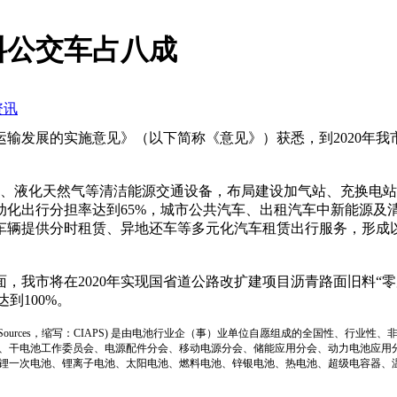
料公交车占八成
资讯
发展的实施意见》（以下简称《意见》）获悉，到2020年我市
、液化天然气等清洁能源交通设备，布局建设加气站、充换电站
动化出行分担率达到65%，城市公共汽车、出租汽车中新能源及清
车辆提供分时租赁、异地还车等多元化汽车租赁出行服务，形成
市将在2020年实现国省道公路改扩建项目沥青路面旧料“零废
到100%。
ion of Power Sources，缩写：CIAPS) 是由电池行业企（事）业单位自愿组成的全
、干电池工作委员会、电源配件分会、移动电源分会、储能应用分会、动力电池应用
锂一次电池、锂离子电池、太阳电池、燃料电池、锌银电池、热电池、超级电容器、