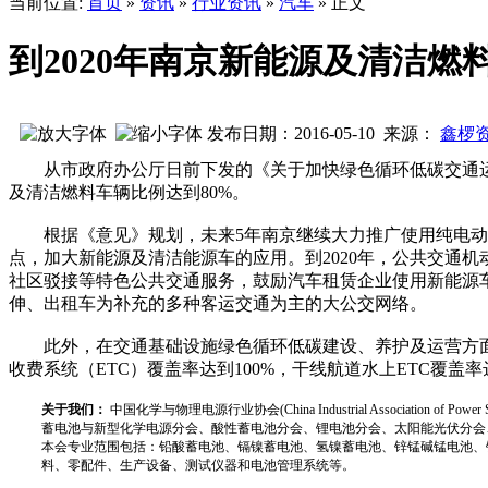
当前位置:
首页
»
资讯
»
行业资讯
»
汽车
» 正文
到2020年南京新能源及清洁燃
发布日期：2016-05-10 来源：
鑫椤
从市政府办公厅日前下发的《关于加快绿色循环低碳交通运输
及清洁燃料车辆比例达到80%。
根据《意见》规划，未来5年南京继续大力推广使用纯电动
点，加大新能源及清洁能源车的应用。到2020年，公共交通机
社区驳接等特色公共交通服务，鼓励汽车租赁企业使用新能源
伸、出租车为补充的多种客运交通为主的大公交网络。
此外，在交通基础设施绿色循环低碳建设、养护及运营方面，我
收费系统（ETC）覆盖率达到100%，干线航道水上ETC覆盖率达
关于我们：
中国化学与物理电源行业协会(China Industrial Associat
蓄电池与新型化学电源分会、酸性蓄电池分会、锂电池分会、太阳能光伏分会
本会专业范围包括：铅酸蓄电池、镉镍蓄电池、氢镍蓄电池、锌锰碱锰电池、
料、零配件、生产设备、测试仪器和电池管理系统等。