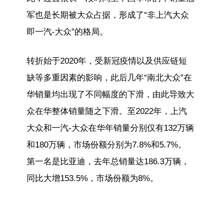
军也是长期被大众占据，形成了“非上汽大众
即一汽-大众”的格局。
转折始于2020年，受新冠疫情以及供应链短
缺等多重因素的影响，此后几年“南北大众”在
华销量均出现了不同幅度的下滑，由此导致大
众在华整体销量随之下滑。至2022年，上汽
大众和一汽-大众在华年销量分别仅有132万辆
和180万辆，市场份额分别为7.8%和5.7%。
第一名是比亚迪，去年总销量达186.3万辆，
同比大增153.5%，市场份额为8%。