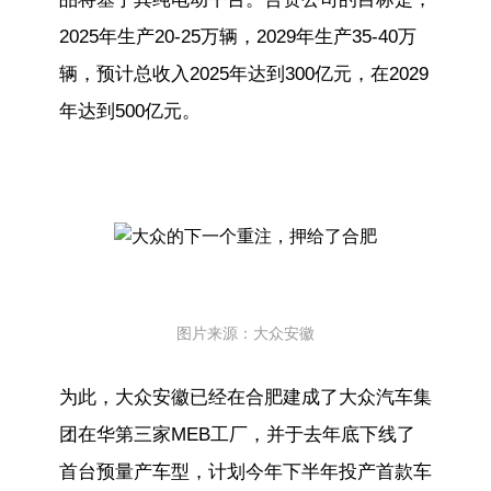
2025年生产20-25万辆，2029年生产35-40万
辆，预计总收入2025年达到300亿元，在2029
年达到500亿元。
图片来源：大众安徽
为此，大众安徽已经在合肥建成了大众汽车集
团在华第三家MEB工厂，并于去年底下线了
首台预量产车型，计划今年下半年投产首款车