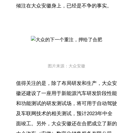
倾注在大众安徽身上，已经是不争的事实。
图片来源：大众安徽
值得关注的是，除了布局研发和生产，大众安
徽还建设了一座用于
新能源
汽车研发阶段性能
和功能测试的研发测试场，将可用于自动驾驶
及车联网技术的相关测试，预计2023年中全
面竣工。另外，大众安徽还在合肥成立了新的