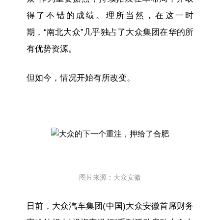
得了不错的成绩。理所当然，在这一时
期，“南北大众”几乎独占了大众集团在华的所
有优势资源。
但如今，情况开始有所改变。
图片来源：大众安徽
日前，大众汽车集团(中国)大众安徽首席财务