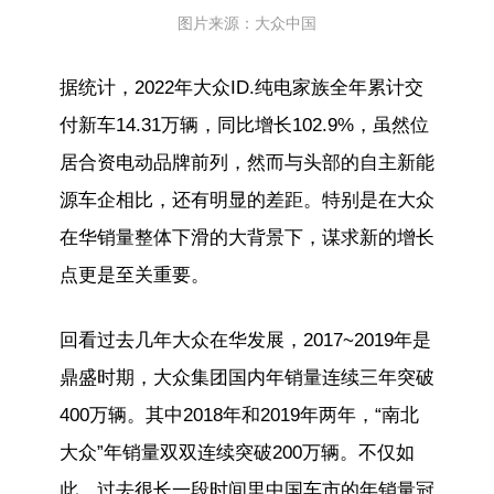
图片来源：大众中国
据统计，2022年大众ID.纯电家族全年累计交
付新车14.31万辆，同比增长102.9%，虽然位
居合资电动品牌前列，然而与头部的自主新能
源车企相比，还有明显的差距。特别是在大众
在华销量整体下滑的大背景下，谋求新的增长
点更是至关重要。
回看过去几年大众在华发展，2017~2019年是
鼎盛时期，大众集团国内年销量连续三年突破
400万辆。其中2018年和2019年两年，“南北
大众”年销量双双连续突破200万辆。不仅如
此，过去很长一段时间里中国车市的年销量冠