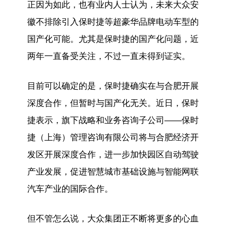
正因为如此，也有业内人士认为，未来大众安
徽不排除引入保时捷等超豪华品牌电动车型的
国产化可能。尤其是保时捷的国产化问题，近
两年一直备受关注，不过一直未得到证实。
目前可以确定的是，保时捷确实在与合肥开展
深度合作，但暂时与国产化无关。近日，保时
捷表示，旗下战略和业务咨询子公司——保时
捷（上海）管理咨询有限公司将与合肥经济开
发区开展深度合作，进一步加快园区自动驾驶
产业发展，促进智慧城市基础设施与
智能网联
汽车产业的国际合作。
但不管怎么说，大众集团正不断将更多的心血