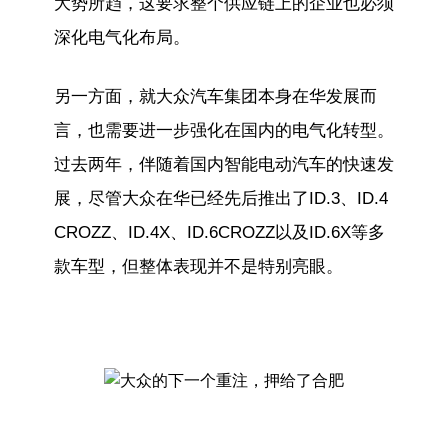
大势所趋，这要求整个供应链上的企业也必须
深化电气化布局。
另一方面，就大众汽车集团本身在华发展而
言，也需要进一步强化在国内的电气化转型。
过去两年，伴随着国内智能电动汽车的快速发
展，尽管大众在华已经先后推出了ID.3、ID.4
CROZZ、ID.4X、ID.6CROZZ以及ID.6X等多
款车型，但整体表现并不是特别亮眼。