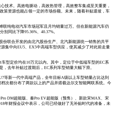
心技术。高效电驱动，高效热管理，高效整车集成至关重要，
用政策资源也能占领一定的市场份额。未来，随着补贴退坡，车
蝉联纯电动汽车市场冠军且月均销量过万。但在新能源汽车仍
比下降95.36%、40.37%。
股份联合开发的由北汽股份生产、北汽新能源统一销售的共平
源集中向EU5、EX5中高端车型供应，使其减少了对此前走量
其余车型定价均在10万元以内。其中，定位于中低端车型的EC系
是，去年补贴过渡期后，EC系列车型销量大幅下滑。
/EU7等新一代中高端产品，全年目标A级以上车型销量占比达到
个里程档次都分布了两款以上的产品并搭载达尔文智能网联系统。今
 DM超能版、秦Pro EV超能版（预售）、新款宋MAX、宋
2018年财报会议中表示，公司已经做好了无补贴时代的准备，未