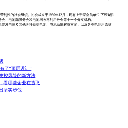
国性、行业性、非营利性的社会组织。协会成立于1989年12月，现有上千家会员单位,下设碱性
分会、电池隔膜分会和电池回收再利用分会等十一个分支机构。
温差发电器及其他各种新型电池、电池系统解决方案，以及各类电池用原材
遇
有了“顶层设计”
热失控风险的新方法
表，看哪些企业在造飞
迈出坚实步伐