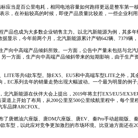
标应当是百公里电耗，相同电池容量如何跑得更远是整车第一核
开表示，在补贴较高的时候，即使产品质量比较差，一些企业利
产品也成为大多数企业销售主力。以北汽新能源为例，其多年
，今年前两个月，北汽新能源累计产销642辆、7379辆，分别同
产向中高端产品倾斜所致。一方面，公告中产量未包括与北汽
；另一方面，生产向中高端产品倾斜带来的短期影响，由于生产资
ITE等共6款车型。除EX5、EU5和中高端车型LITE之外，
响，EC系列去年的销量走势出现大幅波动。一个最为明显的例子
能源在伙伴大会上提出，2019年将主打EX5/EU5/EX3
售渠道上开始了布局，从200公里至500公里续航里程中，每
车品牌ARCFOX。
油六座版、唐DM六座版、唐EV、秦Pro手动超能版、秦Pro
矩阵的9款车型，以此应对竞争更加激烈的市场环境。比亚迪方面还在