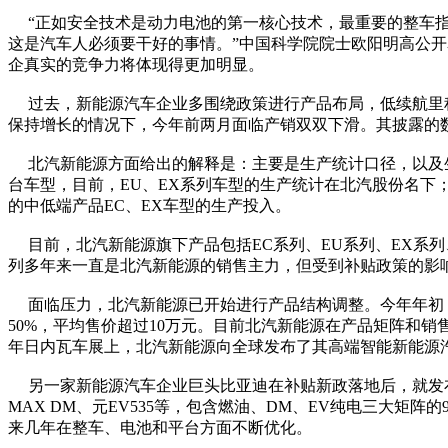
“正如安全技术是动力电池的第一核心技术，最重要的整车指
这是汽车人必须要干好的事情。”中国科学院院士欧阳明高公
企真实的竞争力将体现得更加明显。
过去，新能源汽车企业多围绕政策进行产品布局，低续航里程
保持增长的情况下，今年前两月面临产销双双下滑。其披露的数据显示
北汽新能源方面给出的解释是：主要是生产统计口径，以及生
台车型，目前，EU、EX系列车型的生产统计在北汽股份名下
的中低端产品EC、EX车型的生产投入。
目前，北汽新能源旗下产品包括EC系列、EU系列、EX系列、L
列多年来一直是北汽新能源的销售主力，但受到补贴政策的影
面临压力，北汽新能源已开始进行产品结构调整。今年年初，北汽新
50%，平均售价超过10万元。目前北汽新能源在产品矩阵和销
年日内瓦车展上，北汽新能源向全球发布了其高端智能新能源汽
另一家新能源汽车企业巨头比亚迪在补贴新政落地后，就发布了唐燃
MAX DM、元EV535等，包含燃油、DM、EV纯电三大
来几年在整车、电池和平台方面不断优化。