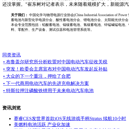
还没掌握。”崔东树对记者表示，未来随着规模扩大，新能源
关于我们：
中国化学与物理电源行业协会(China Industrial Associat
蓄电池与新型化学电源分会、酸性蓄电池分会、锂电池分会、太阳能光伏分会
本会专业范围包括：铅酸蓄电池、镉镍蓄电池、氢镍蓄电池、锌锰碱锰电池、
料、零配件、生产设备、测试仪器和电池管理系统等。
同类资讯
• 布鲁盖尔研究所分析欧盟对中国电动汽车征收关税
• 突发！欧委会主席宣布对中国电动汽车发起反补贴
• 大众的下一个重注，押给了合肥
• 下一代商用电动汽车的先进充电解决方案
• 特斯拉押注磷酸铁锂用于未来电动汽车电池
资讯浏览
赛睿CES发世界首款iOS无线游戏手柄Stratus 续航10小时
美燃料电池活跃 产业化加速