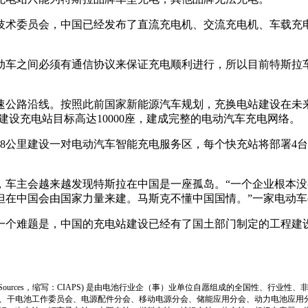
化技术委员会，中国已经发布了直流充电机、交流充电机、车载
动车之间必须有通信协议来保证充电顺利进行，所以目前特斯拉
公路沿线。按照此前国家新能源汽车规划，充换电站建设在未来两年
国网建设充电站目标高达10000座，建成完整的电动汽车充电网络。
8公里建设一对电动汽车智能充电服务区，每个快充站将部署4台
，车主会越来越发现特斯拉在中国是一座孤岛。“一个企业根本
但在中国会由国家力量来建。马斯克不懂中国国情。”一家电动
一个难题是，中国的充电站建设已经有了国土部门制定的工程建
ion of Power Sources，缩写：CIAPS) 是由电池行业企（事）业单位自愿组成的全
、干电池工作委员会、电源配件分会、移动电源分会、储能应用分会、动力电池应用