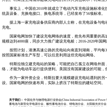
事实上，中国在2010年就成立了电动汽车充电设施标准
统及设备、充换电接口、换电系统等，已经发布了56项标准。
据上海一家充电设备供应商内部人士称，在充电设备与电
充电。
国家电网加快了建设充电网络的速度，抢先布局重要的高速
规模达到4000座，同步大力推广建设充电桩；2016-2020年
按照计划，港澳高速公路的充电站向南直到湖南，平均每3
按照国家标准生产车型，可以任意利用这些充电站网络。
特斯拉独立建充电站的策略，可能把自己孤立在网络外面
络，才能为电动车远行提供便利。美国没有国家建设的可能，
作为一家外资企业，特斯拉要大规模建设充电站遇到的另
设。国家电网的快速布局，实际上挤压了特斯拉的建站空间。
关于我们：
中国化学与物理电源行业协会(China Industrial Associat
蓄电池与新型化学电源分会、酸性蓄电池分会、锂电池分会、太阳能光伏分会