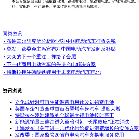
本会专业范围包括：铅酸蓄电池、镉镍蓄电池、氢镍蓄电池、锌锰碱锰电池、
料、零配件、生产设备、测试仪器和电池管理系统等。
同类资讯
• 布鲁盖尔研究所分析欧盟对中国电动汽车征收关税
• 突发！欧委会主席宣布对中国电动汽车发起反补贴
• 大众的下一个重注，押给了合肥
• 下一代商用电动汽车的先进充电解决方案
• 特斯拉押注磷酸铁锂用于未来电动汽车电池
资讯浏览
立化成针对可再生能源蓄电用途改进铅蓄电池
英国车企打造全球首台石墨烯车身汽车 强度大增
特斯拉在澳洲建造的全球最大锂电池按时完工
新能源销量三连跌进入至暗时刻 “长尾效应”正在消失
上海发布《关于进一步优化供给促进消费增长的实施方案
发改委：国家监管20省市电动汽车充换电服务费用