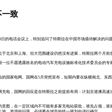
不一致
日的电话会议上，特别追问了特斯拉在中国市场亟待解决的问题
位于北京和上海。但大范围建设仍然没有进展，特斯拉两个月前
据一位不愿透露姓名的电动汽车充电设施标准化技术委员会的专
站的国家电网。国网在5月突然宣布，短期内要在纵横南北、东
网充电，国网的回应是在特斯拉之前提前布局：计划京港澳高速沿
的意图，在一定区域内不可能有多家充电站获批，谁先占领，谁
土地、资源的问题，必须要在城市的统一规划中进行确定。