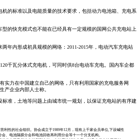
充电机的标准以及电能质量的技术要求，包括动力电池箱、充电系
车型的快充模式也不能在已经具有一定规模的国网公共充电站上
内形成初具规模的网络：2011-2015年，电动汽车充电站
120千瓦分体式充电机，可同时供8台电动车充电。国内车企都
没有实力在中国建立自己的网络，只有利用国家的充电服务网
车生产企业内部人士称。
设标准，土地等问题上由城市统一规划，以保证充电站的有序建
国性、行业性、非营利性的社会组织。协会成立于1989年12月，现有上千家会员单位,下设碱性
分会、电池隔膜分会和电池回收再利用分会等十一个分支机构。