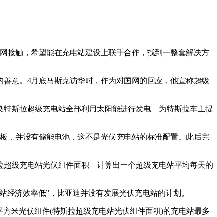
国网接触，希望能在充电站建设上联手合作，找到一整套解决方
的善意。4月底马斯克访华时，作为对国网的回应，他宣称超级
染特斯拉超级充电站全部利用太阳能进行发电，为特斯拉车主提
池板，并没有储能电池，这不是光伏充电站的标准配置。此后完
拉超级充电站光伏组件面积，计算出一个超级充电站平均每天的
站经济效率低”，比亚迪并没有发展光伏充电站的计划。
0平方米光伏组件(特斯拉超级充电站光伏组件面积)的充电站最多