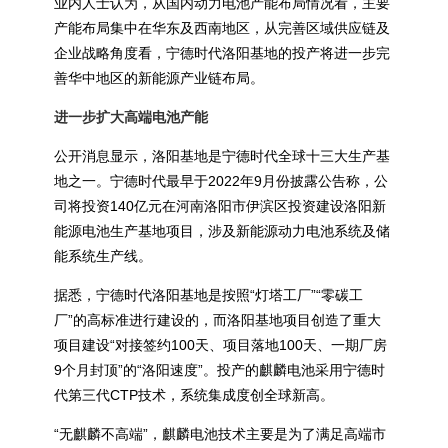
业内人士认为，从国内动力电池产能布局情况看，主要
产能布局集中在华东及西南地区，从完善区域供应链及
企业战略角度看，宁德时代洛阳基地的投产将进一步完
善华中地区的新能源产业链布局。
进一步扩大高端电池产能
公开消息显示，洛阳基地是宁德时代全球十三大生产基
地之一。宁德时代最早于2022年9月份披露公告称，公
司将投资140亿元在河南洛阳市伊滨区投资建设洛阳新
能源电池生产基地项目，涉及新能源动力电池系统及储
能系统生产线。
据悉，宁德时代洛阳基地是按照“灯塔工厂”“零碳工
厂”的高标准进行建设的，而洛阳基地项目创造了重大
项目建设“对接签约100天、项目落地100天、一期厂房
9个月封顶”的“洛阳速度”。投产的麒麟电池采用宁德时
代第三代CTP技术，系统集成度创全球新高。
“无麒麟不高端”，麒麟电池技术主要是为了满足高端市