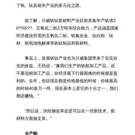
了钒、钛及相关产业的多元化之路。
据了解，川威钒钛新材料产业目前具备年产钒渣2
0?%5??、五氧化二钒2万吨等综合能力，产品涵盖国家
经济建设所需的五氧化二钒、钒氮合金、钛白粉、钛
材、钒电池电解液等钒钛制品和新材料。
事实上，发展钒钛产业也为川威集团带来了实实在
在的效益。王劲说，“像我们生产的钒粗加工产品，还
不要说精加工产品，在经济最下行最困难的时候都是盈
利的。去年，包括现在都是价格最低的时候，价格最高
的时候40多万一吨，现在基本上是它的十分之一，我们
都还赚钱。”
“所以说，供给侧改革还是可以在一些新技术、新
材料方面做文章。”
去产能