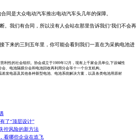
签订的合同是大众电动汽车推出电动汽车头几年的保障。
断。我们有合同，所以没有人会站在那里告诉我们‘我们不会再
在接下来的三到五年里，你可能会看到我们一直在为采购电池进
国性、行业性、非营利性的社会组织。协会成立于1989年12月，现有上千家会员单位,下设碱性
分会、电池隔膜分会和电池回收再利用分会等十一个分支机构。
温差发电器及其他各种新型电池、电池系统解决方案，以及各类电池用原材
遇
有了“顶层设计”
热失控风险的新方法
表，看哪些企业在造飞