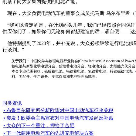
削减了向大众集团提供的电池产能。
现在，大众负责电动汽车的董事会成员托马斯-乌尔布里希（Tho
“我可以肯定的是，在计划的头几年，我们已经按照合同保证
供应你们了，如果你们无论如何都想建造的话，请自便’——这
他特别提到了2023年，并补充说，大众必须继续进行电池供
行谈判。”
关于我们：
中国化学与物理电源行业协会(China Industrial Associat
蓄电池与新型化学电源分会、酸性蓄电池分会、锂电池分会、太阳能光伏分会
本会专业范围包括：铅酸蓄电池、镉镍蓄电池、氢镍蓄电池、锌锰碱锰电池、
料、零配件、生产设备、测试仪器和电池管理系统等。
同类资讯
• 布鲁盖尔研究所分析欧盟对中国电动汽车征收关税
• 突发！欧委会主席宣布对中国电动汽车发起反补贴
• 大众的下一个重注，押给了合肥
• 下一代商用电动汽车的先进充电解决方案