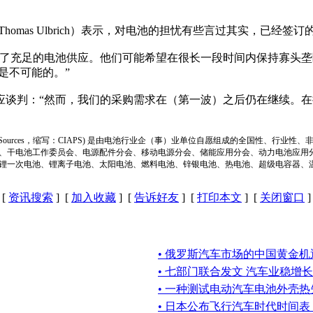
mas Ulbrich）表示，对电池的担忧有些言过其实，已经
了充足的电池供应。他们可能希望在很长一段时间内保持寡头垄
是不可能的。”
应谈判：“然而，我们的采购需求在（第一波）之后仍在继续。
ion of Power Sources，缩写：CIAPS) 是由电池行业企（事）业单位自愿组成的全
、干电池工作委员会、电源配件分会、移动电源分会、储能应用分会、动力电池应用
锂一次电池、锂离子电池、太阳电池、燃料电池、锌银电池、热电池、超级电容器、
[
资讯搜索
] [
加入收藏
] [
告诉好友
] [
打印本文
] [
关闭窗口
]
• 俄罗斯汽车市场的中国黄金机
• 七部门联合发文 汽车业稳增长
• 一种测试电动汽车电池外壳
• 日本公布飞行汽车时代时间