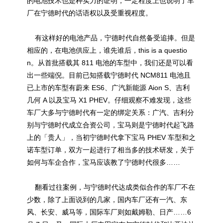
的电池技术也是种实力的证明，一定程度上也说明了车
厂在宁德时代的话语权以及受重视程度。
有这样好的电池产品，宁德时代自然备受追捧。但是
相应的，在电池供应上，谁先谁后，this is a questio
n。从首批搭载其 811 电池的车型中，我们还是可以看
出一些端倪。目前已知搭载宁德时代 NCM811 电池且
已上市的车型有蔚来 ES6、广汽新能源 Aion S、吉利
几何 A 以及宝马 X1 PHEV。仔细观察不难发现，这些
车厂大多与宁德时代有一定的绑定关系：广汽、吉利分
别与宁德时代成立合资公司，宝马则是宁德时代起飞路
上的「贵人」，当初宁德时代拿下宝马 PHEV 车型和之
诺车型订单，双方一起进行了相当多的技术研发，关于
如何与车企合作，宝马应该教了宁德时代很多……
翻看过往案例，与宁德时代达成类似合作的车厂不在
少数，除了上面说到的几家，国内车厂还有一汽、东
风、长安、威马等，国际车厂则如戴姆勒、日产……6