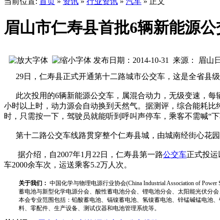
当前位置:
首页
»
资讯
»
行业资讯
»
汽车
» 正文
眉山市仁寿县首批6辆新能源公
发布日期：2014-10-31 来源： 眉
29日，仁寿县正式开通第十二路城市公交车，这是全省县级
此次投用的6辆新能源公交车，属混合动力，无级变速，每辆价
小时以上时，动力源会自动换到天然气。据测评，综合能耗比纯
时，只需按一下，驾驶员就能听到呼叫声停车，乘客不需喊“下
第十二路公交车线路贯穿整个仁寿县城，由城南经街心花园、
据介绍，自2007年1月22日，仁寿县第一路
公交车
正式投运
车2000余车次，运送乘客5.2万人次。
关于我们：
中国化学与物理电源行业协会(China Industrial Associat
蓄电池与新型化学电源分会、酸性蓄电池分会、锂电池分会、太阳能光伏分会
本会专业范围包括：铅酸蓄电池、镉镍蓄电池、氢镍蓄电池、锌锰碱锰电池、
料、零配件、生产设备、测试仪器和电池管理系统等。