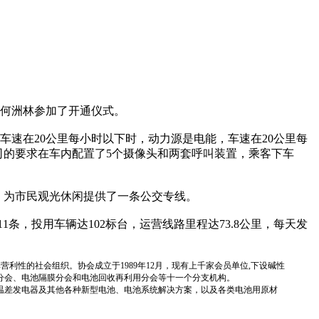
何洲林参加了开通仪式。
速在20公里每小时以下时，动力源是电能，车速在20公里每
司的要求在车内配置了5个摄像头和两套呼叫装置，乘客下车
，为市民观光休闲提供了一条公交专线。
11条，投用车辆达102标台，运营线路里程达73.8公里，每天发
国性、行业性、非营利性的社会组织。协会成立于1989年12月，现有上千家会员单位,下设碱性
分会、电池隔膜分会和电池回收再利用分会等十一个分支机构。
温差发电器及其他各种新型电池、电池系统解决方案，以及各类电池用原材