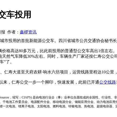
交车投用
山日报 作者：
鑫椤资讯
城市投用的首批新能源公交车。四川省城市公共交通协会秘书长
格高达80多万元，比此前投用的普通型公交车高出1倍左右。车
天然气车降低30%左右。同时，车辆生产厂家还按仁寿公交公
车”了。
仁寿大道至天府农耕·响水六坊项目，运营线路里程达10公里
以来，仁寿公交一步一个脚印，快速发展，此前已开通
公交线路
ion of Power Sources，缩写：CIAPS) 是由电池行业企（事）业单位自愿组成的全
、干电池工作委员会、电源配件分会、移动电源分会、储能应用分会、动力电池应用
锂一次电池、锂离子电池、太阳电池、燃料电池、锌银电池、热电池、超级电容器、