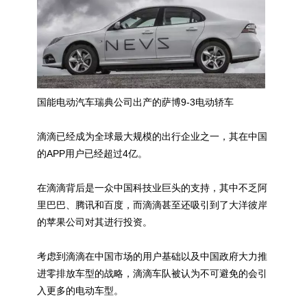
国能电动汽车瑞典公司出产的萨博9-3电动轿车
滴滴已经成为全球最大规模的出行企业之一，其在中国
的APP用户已经超过4亿。
在滴滴背后是一众中国科技业巨头的支持，其中不乏阿
里巴巴、腾讯和百度，而滴滴甚至还吸引到了大洋彼岸
的苹果公司对其进行投资。
考虑到滴滴在中国市场的用户基础以及中国政府大力推
进零排放车型的战略，滴滴车队被认为不可避免的会引
入更多的电动车型。