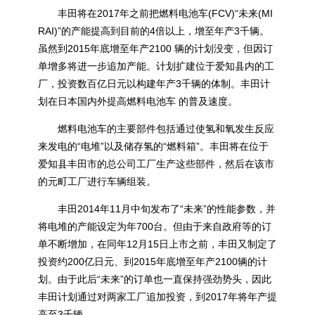
丰田将在2017年之前把燃料电池车(FCV)“未来(MI
RAI)”的产能提高到目前的4倍以上，增至年产3千辆。
虽然到2015年底增至年产2100 辆的计划没变，但因订
单增多将进一步追加产能。计划扩建位于爱知县内的工
厂，投资数百亿日元以构建年产3千辆的体制。丰田计
划在日本国内外提高燃料电池车 的普及速度。
燃料电池车的主要部件包括通过使氢和氧发生反应
来发电的“电堆”以及储存氢的“燃料箱”。丰田将在位于
爱知县丰田市的总公司工厂生产这些部件，然后在该市
的元町工厂进行车辆组装。
丰田2014年11月中旬发布了“未来”的性能参数，并
将电堆的产能设定为年700台。但由于来自政府等的订
单不断增加，在同年12月15日上市之前，丰田又制定了
投资约200亿日元、到2015年底增至年产2100辆的计
划。
由于此后“未来”的订单也一直保持强劲势头，因此
丰田计划通过对两家工厂追加投资，到2017年将年产提
高至3千辆。