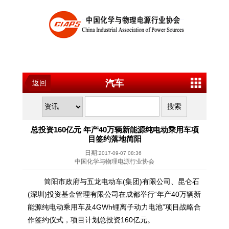
汽车
返回
总投资160亿元 年产40万辆新能源纯电动乘用车项
目签约落地简阳
日期:
2017-09-07 08:36
中国化学与物理电源行业协会
简阳市政府与五龙电动车(集团)有限公司、昆仑石
(深圳)投资基金管理有限公司在成都举行“年产40万辆新
能源纯电动乘用车及4GWh锂离子动力电池”项目战略合
作签约仪式，项目计划总投资160亿元。