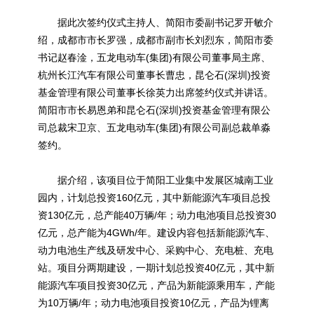
据此次签约仪式主持人、简阳市委副书记罗开敏介
绍，成都市市长罗强，成都市副市长刘烈东，简阳市委
书记赵春淦，五龙电动车(集团)有限公司董事局主席、
杭州长江汽车有限公司董事长曹忠，昆仑石(深圳)投资
基金管理有限公司董事长徐英力出席签约仪式并讲话。
简阳市市长易恩弟和昆仑石(深圳)投资基金管理有限公
司总裁宋卫京、五龙电动车(集团)有限公司副总裁单淼
签约。
据介绍，该项目位于简阳工业集中发展区城南工业
园内，计划总投资160亿元，其中新能源汽车项目总投
资130亿元，总产能40万辆/年；动力电池项目总投资30
亿元，总产能为4GWh/年。建设内容包括新能源汽车、
动力电池生产线及研发中心、采购中心、充电桩、充电
站。项目分两期建设，一期计划总投资40亿元，其中新
能源汽车项目投资30亿元，产品为新能源乘用车，产能
为10万辆/年；动力电池项目投资10亿元，产品为锂离