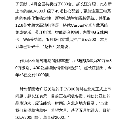
了贡献，4月全国共卖出了639台。赵长江介绍，此次新
上市的秦EV300升级了49项核心配置，更加注重三电系
统的智能化和稳定性，新增电池智能温控系统，并配备
12.8英寸超大高清电容屏，搭载Carpad安卓车载系统
集成娱乐、蓝牙电话、智能语音控制，内置4G无线网
卡、Wifi等功能。“5月我们将重点推广秦ev300，本月
订单已经破千。”赵长江如是说。
作为比亚迪纯电动“老牌车型”，e6连续3年为20万至3
0万级别、400公里续航销售领域冠军。赵长江指出，今
年e6已交付1000辆。
针对消费者广泛关注的宋EV300何时在北京正式上市
问题，赵长江表示，目前正在积极备案，相信比亚迪的
品质追求，应该能第一时间进入北京地方目录，“当然
我们希望越快越好，希望六月、甚至五月能进入。目前
宋EV300已经订单量破2000。”