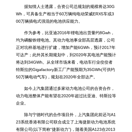
据知情人士透露，合资公司总规划的规模将达30G
Wh，可具备生产相当于60万辆纯电动荣威ERX5车或3
00万辆插电式强混的电池供应能力。
作为参考，比亚迪2016年锂电池出货量约8Gwh，
均为磷酸铁锂电池。其动力电池事业部高层透露，公司
正对坑梓基地进行扩建，增加产能6GWh，预计2017年
可达产；此外其长期规划中，到2020年其电池产能预计
将达到34GWh。从全球市场来看，电动车行业佼佼者
特斯拉的Gigafactory新工厂产能预期为35GWh(可供约
50万辆电动气车)，规划在2020年全部达产。
如今上汽集团通过多家动力电池公司的合资合作，
动力电池整体产能有望在2020年超过比亚迪、特斯拉等
企业。
除与宁德时代的合作项目外，上汽集团此前还与A1
23系统香港有限公司联合成立了上海捷新动力电池系统
有限公司(以下简称“捷新动力”)，随着美国A123在2013