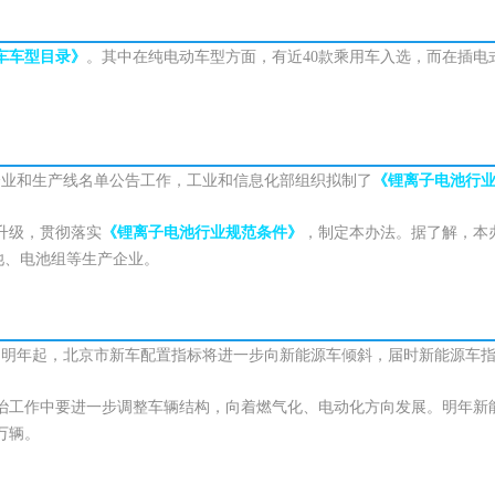
车车型目录》
。其中在纯电动车型方面，有近40款乘用车入选，而在插电
企业和生产线名单公告工作，工业和信息化部组织拟制了
《锂离子电池行业
升级，贯彻落实
《锂离子电池行业规范条件》
，制定本办法。据了解，本
池、电池组等生产企业。
，明年起，北京市新车配置指标将进一步向新能源车倾斜，届时新能源车
治工作中要进一步调整车辆结构，向着燃气化、电动化方向发展。明年新能
万辆。