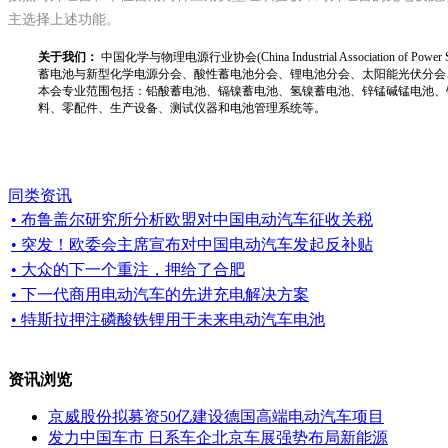
主选择上述功能。
关于我们：
中国化学与物理电源行业协会(China Industrial Associat
蓄电池与新型化学电源分会、酸性蓄电池分会、锂电池分会、太阳能光伏分会
本会专业范围包括：铅酸蓄电池、镉镍蓄电池、氢镍蓄电池、锌锰碱锰电池、
料、零配件、生产设备、测试仪器和电池管理系统等。
同类资讯
• 布鲁盖尔研究所分析欧盟对中国电动汽车征收关税
• 突发！欧委会主席宣布对中国电动汽车发起反补贴
• 大众的下一个重注，押给了合肥
• 下一代商用电动汽车的先进充电解决方案
• 特斯拉押注磷酸铁锂用于未来电动汽车电池
资讯浏览
京威股份拟募资50亿建设德国高端电动汽车项目
发力中国车市 日系车企北京车展强势布局新能源