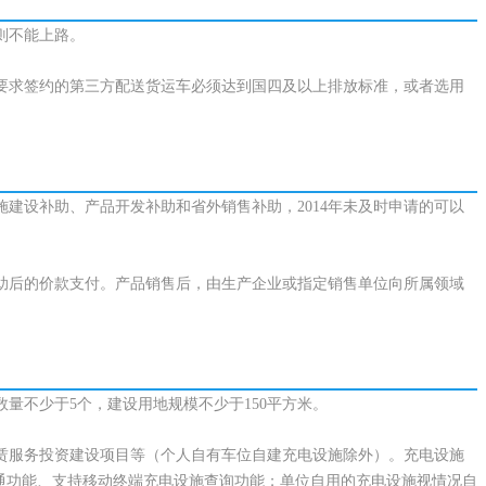
则不能上路。
，要求签约的第三方配送货运车必须达到国四及以上排放标准，或者选用
施建设补助、产品开发补助和省外销售补助，2014年未及时申请的可以
助后的价款支付。产品销售后，由生产企业或指定销售单位向所属领域
量不少于5个，建设用地规模不少于150平方米。
赁服务投资建设项目等（个人自有车位自建充电设施除外）。充电设施
通功能、支持移动终端充电设施查询功能；单位自用的充电设施视情况自