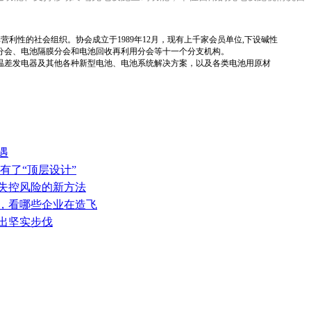
国性、行业性、非营利性的社会组织。协会成立于1989年12月，现有上千家会员单位,下设碱性
分会、电池隔膜分会和电池回收再利用分会等十一个分支机构。
温差发电器及其他各种新型电池、电池系统解决方案，以及各类电池用原材
遇
有了“顶层设计”
热失控风险的新方法
表，看哪些企业在造飞
迈出坚实步伐