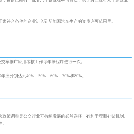
责，目前已经有一批非汽车企业在申请资质，我了解已经有几十家企业
干家符合条件的企业进入到新能源汽车生产的资质许可范围里。
能源公交车推广应用考核工作每年按程序进行一次。
分别达到40%、50%、60%、70%和80%。
快政策调整是公交行业可持续发展的必然选择，有利于理顺补贴机制、
性。