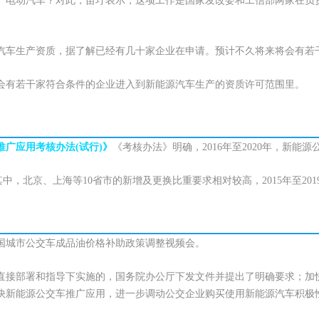
产电动汽车？对此，苗圩表示，这项工作是国家发改委和工信部两家在负
汽车生产资质，据了解已经有几十家企业在申请。预计不久将来将会有若
会有若干家符合条件的企业进入到新能源汽车生产的资质许可范围里。
推广应用考核办法(试行)》
《考核办法》明确，2016年至2020年，新
北京、上海等10省市的新增及更换比重要求相对较高，2015年至2019年应
全国城市公交车成品油价格补助政策调整视频会。
直接部署和指导下实施的，国务院办公厅下发文件并提出了明确要求；加
快新能源公交车推广应用，进一步调动公交企业购买使用新能源汽车积极