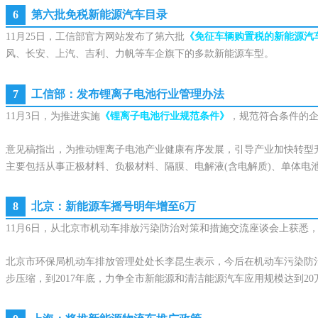
6
第六批免税新能源汽车目录
11月25日，工信部官方网站发布了第六批
《免征车辆购置税的新能源汽
风、长安、上汽、吉利、力帆等车企旗下的多款新能源车型。
7
工信部：发布锂离子电池行业管理办法
11月3日，为推进实施
《锂离子电池行业规范条件》
，规范符合条件的
意见稿指出，为推动锂离子电池产业健康有序发展，引导产业加快转型
主要包括从事正极材料、负极材料、隔膜、电解液(含电解质)、单体电
8
北京：新能源车摇号明年增至6万
11月6日，从北京市机动车排放污染防治对策和措施交流座谈会上获悉
北京市环保局机动车排放管理处处长李昆生表示，今后在机动车污染防
步压缩，到2017年底，力争全市新能源和清洁能源汽车应用规模达到20