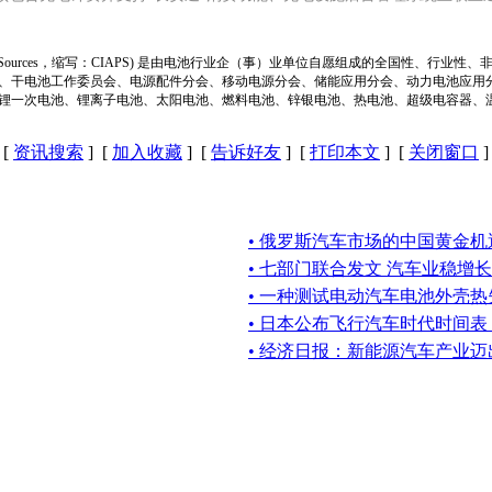
ion of Power Sources，缩写：CIAPS) 是由电池行业企（事）业单位自愿组成的全
、干电池工作委员会、电源配件分会、移动电源分会、储能应用分会、动力电池应用
锂一次电池、锂离子电池、太阳电池、燃料电池、锌银电池、热电池、超级电容器、
[
资讯搜索
] [
加入收藏
] [
告诉好友
] [
打印本文
] [
关闭窗口
]
• 俄罗斯汽车市场的中国黄金机
• 七部门联合发文 汽车业稳增长
• 一种测试电动汽车电池外壳
• 日本公布飞行汽车时代时间
• 经济日报：新能源汽车产业