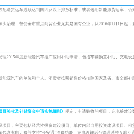
的第三方配送货运车必须达到国四及以上排放标准，或者选用新能源货运车，否
头治理，督促全市重点商贸企业尤其是国有企业，从2016年1月1日起
受理2015年度新能源汽车推广应用补助申请，包括车辆购置补助、充电设
新能源汽车的单位和个人。消费者按照销售价格扣除国家及省、市全部补
项目验收及补贴资金申请实施细则》
规定，申请验收的项目，充电桩建设数
设项目，主要包括经营性投资建设项目、单位内部自用投资建设项目、租
须包含充电计费并支持“长安通”消费功能、充电设施后台管理系统互联互