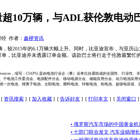
量超10万辆，与ADL获伦敦电动
通财经 作者：
鑫椤资讯
15年的6.1万辆大幅上升。同时，比亚迪宣布，与亚历山大丹尼斯(Ale
纯电动单层巴士订单，比亚迪并未透露订单金额。该款巴士将行走于伦敦
ion of Power Sources，缩写：CIAPS) 是由电池行业企（事）业单位自愿组成的全
、干电池工作委员会、电源配件分会、移动电源分会、储能应用分会、动力电池应用
锂一次电池、锂离子电池、太阳电池、燃料电池、锌银电池、热电池、超级电容器、
[
资讯搜索
] [
加入收藏
] [
告诉好友
] [
打印本文
] [
关闭窗口
]
• 俄罗斯汽车市场的中国黄金机
• 七部门联合发文 汽车业稳增长
• 一种测试电动汽车电池外壳