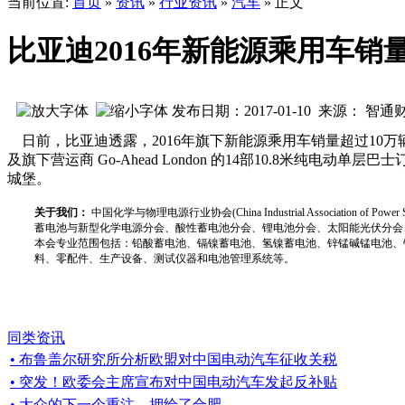
当前位置:
首页
»
资讯
»
行业资讯
»
汽车
» 正文
比亚迪2016年新能源乘用车销
发布日期：2017-01-10 来源： 智
日前，比亚迪透露，2016年旗下新能源乘用车销量超过10万辆，较20
及旗下营运商 Go-Ahead London 的14部10.8米
城堡。
关于我们：
中国化学与物理电源行业协会(China Industrial Associat
蓄电池与新型化学电源分会、酸性蓄电池分会、锂电池分会、太阳能光伏分会
本会专业范围包括：铅酸蓄电池、镉镍蓄电池、氢镍蓄电池、锌锰碱锰电池、
料、零配件、生产设备、测试仪器和电池管理系统等。
同类资讯
• 布鲁盖尔研究所分析欧盟对中国电动汽车征收关税
• 突发！欧委会主席宣布对中国电动汽车发起反补贴
• 大众的下一个重注，押给了合肥