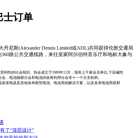
巴士订单
xander Dennis Limited或ADL)共同获得伦敦交通局
最繁忙的360路公共交通线路，来往皇家阿尔伯特音乐厅和地标大象与
国性、行业性、非营利性的社会组织。协会成立于1989年12月，现有上千家会员单位,下设碱性
分会、电池隔膜分会和电池回收再利用分会等十一个分支机构。
温差发电器及其他各种新型电池、电池系统解决方案，以及各类电池用原材
遇
有了“顶层设计”
热失控风险的新方法