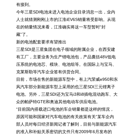
有接到。
今年三星SDI电池未进入电池企业目录消息一出，业内
人士就猜测刚刚上市的江淮iEV6S销量将受影响。从现
在的销量情况来看，江淮确实将这一车型暂时“封
藏”了。
新的电池配套要求有望推出
三星SDI是三星集团在电子领域的附属企业，在西安建
有工厂，主要业务为生产锂电池包，产品囊括48V低电
压系统的电池芯、模块、电池组等。在国际上与宝马、
克莱斯勒等汽车企业签有供货合同。
目前，市场在售的新能源车型中，有上汽荣威e950和东
风汽车部分新能源车型上采用的也三星SDI三元锂离子
电池。另外，三星SDI还为宝马i3和i8插电混动跑车、大
众的帕萨特GTE和奥迪其他电动车供应电池。
“目前国内搭载进口电池的车企销量都是这样的情况，
原因可能和国家对汽车电池的有关政策有关”某车企内
部人员对每日经济新闻记者了解到，目前与新能源汽车
的准入和补贴关系密切的文件只有2009年6月发布的