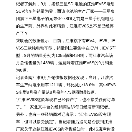
记者了解到，9月，搭载三星SDI电池的江淮iEV6S电动
SUV汽车的销量为零，而该电池的生产厂家——三星集
团旗下三星电子的兄弟企业SDI之前是三星手机锂电池
的生产商。外界对此有猜测，江淮iEV6S是不是已经停
产了？
乘联会的数据显示，目前，江淮旗下有iEV4、iEV5、iE
V6S三款纯电动车型，销量则主要集中在iEV4，iEV 5车
型，9月的销量分别为1055辆和434辆，而江淮汽车该
月总销售量为1489辆，这意味着江淮iEV6S的9月销量
为0辆。
记者查阅江淮9月产销快报数据还发现，当月，江淮汽
车生产纯电乘用车1211辆，环比减少18.6%，其中iEV6
S车型9月份产量从8月份的473辆骤降到3辆。
“江淮iEV6S这款车现在已经停产了，也不接受任何订单
了。”一家北京丰台的经销商告诉每日经济新闻记者。
另外，也有一些经销商对记者示：“江淮iEV6S没有现
车，但可以接受预定”。当记者随后追问是否接到江淮
厂家关于这款江淮iEV6S的停售通知时，此4S店声称没