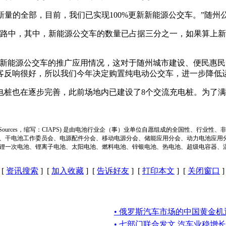
更新量的全部，目前，我们已实现100%更新新能源公交车。”随州
线路中，其中，新能源公交车的数量已占据三分之一，如果算上新
视新能源公交车的推广应用情况，这对于随州城市建设、便民惠
客反响很好，所以我们今年决定购置纯电动公交车，进一步降低
电桩也在逐步完善，此前场地内已建设了8个交流充电桩。为了
ion of Power Sources，缩写：CIAPS) 是由电池行业企（事）业单位自愿组成的全
、干电池工作委员会、电源配件分会、移动电源分会、储能应用分会、动力电池应用
锂一次电池、锂离子电池、太阳电池、燃料电池、锌银电池、热电池、超级电容器、
[
资讯搜索
] [
加入收藏
] [
告诉好友
] [
打印本文
] [
关闭窗口
]
• 俄罗斯汽车市场的中国黄金机
• 七部门联合发文 汽车业稳增长