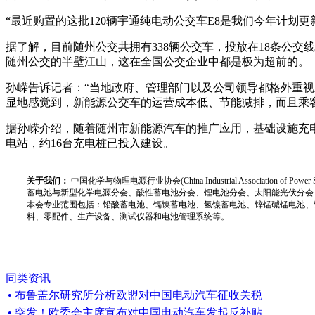
“最近购置的这批120辆宇通纯电动公交车E8是我们今年计划
据了解，目前随州公交共拥有338辆公交车，投放在18条公交
随州公交的半壁江山，这在全国公交企业中都是极为超前的。
孙嵘告诉记者：“当地政府、管理部门以及公司领导都格外重
显地感觉到，新能源公交车的运营成本低、节能减排，而且乘
据孙嵘介绍，随着随州市新能源汽车的推广应用，基础设施充
电站，约16台充电桩已投入建设。
关于我们：
中国化学与物理电源行业协会(China Industrial Associat
蓄电池与新型化学电源分会、酸性蓄电池分会、锂电池分会、太阳能光伏分会
本会专业范围包括：铅酸蓄电池、镉镍蓄电池、氢镍蓄电池、锌锰碱锰电池、
料、零配件、生产设备、测试仪器和电池管理系统等。
同类资讯
• 布鲁盖尔研究所分析欧盟对中国电动汽车征收关税
• 突发！欧委会主席宣布对中国电动汽车发起反补贴