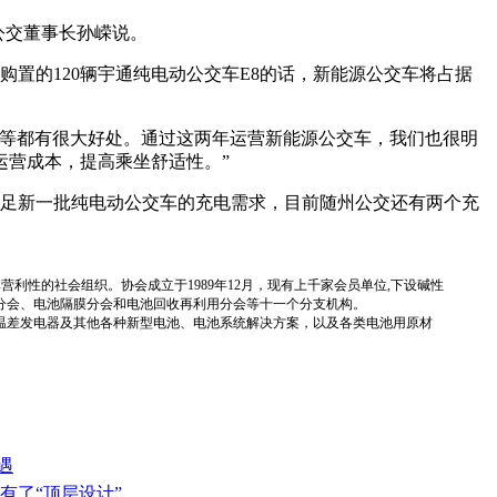
公交董事长孙嵘说。
购置的120辆宇通纯电动公交车E8的话，新能源公交车将占据
民等都有很大好处。通过这两年运营新能源公交车，我们也很明
运营成本，提高乘坐舒适性。”
满足新一批纯电动公交车的充电需求，目前随州公交还有两个充
国性、行业性、非营利性的社会组织。协会成立于1989年12月，现有上千家会员单位,下设碱性
分会、电池隔膜分会和电池回收再利用分会等十一个分支机构。
温差发电器及其他各种新型电池、电池系统解决方案，以及各类电池用原材
遇
有了“顶层设计”