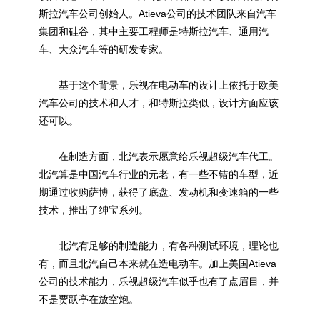
斯拉汽车公司创始人。Atieva公司的技术团队来自汽车
集团和硅谷，其中主要工程师是特斯拉汽车、通用汽
车、大众汽车等的研发专家。
基于这个背景，乐视在电动车的设计上依托于欧美
汽车公司的技术和人才，和特斯拉类似，设计方面应该
还可以。
在制造方面，北汽表示愿意给乐视超级汽车代工。
北汽算是中国汽车行业的元老，有一些不错的车型，近
期通过收购萨博，获得了底盘、发动机和变速箱的一些
技术，推出了绅宝系列。
北汽有足够的制造能力，有各种测试环境，理论也
有，而且北汽自己本来就在造电动车。加上美国Atieva
公司的技术能力，乐视超级汽车似乎也有了点眉目，并
不是贾跃亭在放空炮。