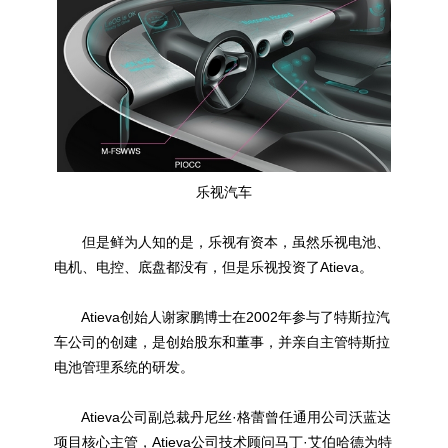
乐视汽车
但是鲜为人知的是，乐视有资本，虽然乐视电池、
电机、电控、底盘都没有，但是乐视投资了Atieva。
Atieva创始人谢家鹏博士在2002年参与了特斯拉汽
车公司的创建，是创始股东和董事，并亲自主管特斯拉
电池管理系统的研发。
Atieva公司副总裁丹尼丝·格蕾曾任通用公司沃蓝达
项目核心主管，Atieva公司技术顾问马丁·艾伯哈德为特