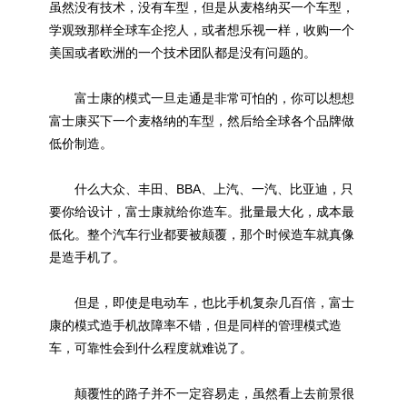
虽然没有技术，没有车型，但是从麦格纳买一个车型，
学观致那样全球车企挖人，或者想乐视一样，收购一个
美国或者欧洲的一个技术团队都是没有问题的。
富士康的模式一旦走通是非常可怕的，你可以想想
富士康买下一个麦格纳的车型，然后给全球各个品牌做
低价制造。
什么大众、丰田、BBA、上汽、一汽、比亚迪，只
要你给设计，富士康就给你造车。批量最大化，成本最
低化。整个汽车行业都要被颠覆，那个时候造车就真像
是造手机了。
但是，即使是电动车，也比手机复杂几百倍，富士
康的模式造手机故障率不错，但是同样的管理模式造
车，可靠性会到什么程度就难说了。
颠覆性的路子并不一定容易走，虽然看上去前景很