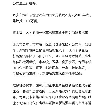
公交道上行驶等。
西安市推广
新能源
汽车的目标是从现在起到2015年底，
累计推广1.1万辆。
市本级、区县新增公交车出租车要全部为
新能源
汽车
西安市要求，市本级、区县（含开发区）公交车、出租
车，新增车辆须全部使用
新能源
汽车；现有车辆更新，
新能源
汽车比例不低于30%。全市各级党政机关、事业
单位和社团组织，市本级、区县（含开发区）专用车领
域（包括物流、环卫、邮政用车、校车、救护车等），
新增或更新车辆中，
新能源
汽车比例不低于30%。
鼓励社会资本、国有大型企事业单位投资
新能源
汽车的
旅游、客运等运营线路，以及
新能源
汽车的社会租赁服
务。对西安市
新能源
出租车的经营权有偿使用费实行缓
缴；对燃油（气）出租车置换为
新能源
车辆的出租车运