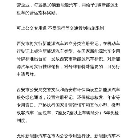
营企业，每置换10辆
新能源
汽车，再给予1辆
新能源
出
租车的营运指标奖励。
可上公交专用道 不受限行等交通管制措施限制
西安市将实行
新能源
汽车独立分类注册登记，在机动车
行驶证上标注
新能源
汽车类型。在国家
新能源
汽车专用
号牌标准出台前，发放西安市
新能源
汽车标识。对
新能
源
汽车可实行挂牌销售，对号牌有特殊需要的，可另行
申请号牌。
西安市公安局交警支队和西安市环保局设立
新能源
汽车
服务绿色通道，设置注册登记、环保标志核发、年审等
专用窗口。严格执行国家非营运轿车和其他小型、微型
载客汽车（面包车、7座及7座以上车辆除外）6年免检
制度。
允许
新能源
汽车在市内公交专用道行驶。
新能源
汽车不