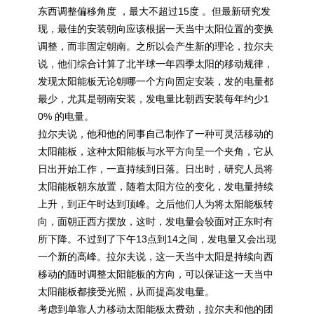
东西调整偏移角度 ，最大不超过15度 。但最新研究发
现，最佳的安装朝向应该根据一天当中太阳位置的变换
调整，而非固定朝南。之所以会产生新的理论，拉尔夫
说，他们综合计算了北半球一年四季太阳的移动规律，
发现
太阳能
板无论朝哪一个方向固定安装，发的电量都
最少，尤其是朝南安装，发电量比朝西安装每年约少1
0% 的电量。
拉尔夫说，他和他的同事自己制作了一种可灵活移动的
太阳能
板，这种
太阳能
板与水平方向呈一个夹角，它从
日出开始工作，一直持续到日落。日出时，研究人员将
太阳能
板朝东放置，随着太阳方位的变化，发电量持续
上升，到正午时达到顶峰。之后他们人为将
太阳能
板转
向，面朝正西方摆放，这时，发电量会较面对正东时有
所下降。不过到了下午13点到14之间，发电量又会出现
一个新的高峰。拉尔夫说，这一天当中太阳是持续向西
移动的随时调整
太阳能
板的方向，可以保证这一天当中
太阳能
板都接受光照，从而提高发电量。
考虑到单靠人力移动
太阳能
板太费劲，拉尔夫和他的团