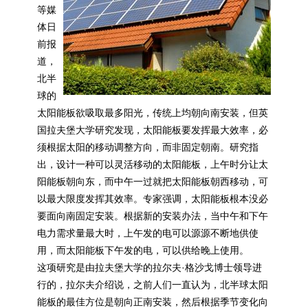
等媒
体日
前报
道，
北半
球的
太阳能
板欲吸取最多阳光，传统上均朝向南安装，但英
国拉夫堡大学研究发现，
太阳能
板要发挥最大效率，必
须根据太阳的移动调整方向，而非固定朝南。研究指
出，设计一种可以灵活移动的
太阳能
板，上午时分让
太
阳能
板朝向东，而中午一过就把
太阳能
板朝西移动，可
以最大限度发挥其效率。专家强调，
太阳能
板根本没必
要面向南固定安装。根据新的安装办法，当中午和下午
电力需求量最大时，上午发的电可以源源不断地供使
用，而
太阳能
板下午发的电，可以供给晚上使用。
这项研究是由拉夫堡大学的拉尔夫·格沙戈博士领导进
行的，拉尔夫介绍说，之前人们一直认为，北半球
太阳
能
板的最佳方位是朝向正南安装，然后根据季节变化向