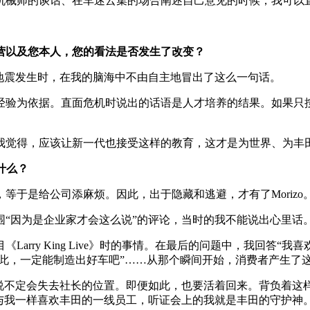
机械师的谈话、在车迷云集的场合阐述自己意见的时候，我可以
经营以及您本人，您的看法是否发生了改变？
地震发生时，在我的脑海中不由自主地冒出了这么一句话。
经验为依据。直面危机时说出的话语是人才培养的结果。如果只
我觉得，应该让新一代也接受这样的教育，这才是为世界、为丰
什么？
等于是给公司添麻烦。因此，出于隐藏和逃避，才有了Morizo
“因为是企业家才会这么说”的评论，当时的我不能说出心里话
y King Live》时的事情。在最后的问题中，我回答“我喜欢汽车
如此，一定能制造出好车吧”……从那个瞬间开始，消费者产生了
我说不定会失去社长的位置。即便如此，也要活着回来。背负着这
与我一样喜欢丰田的一线员工，听证会上的我就是丰田的守护神