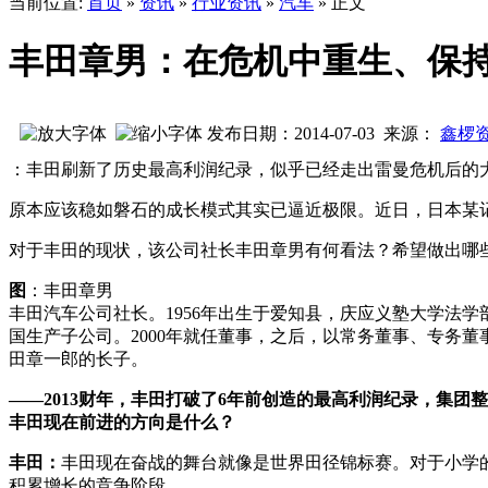
当前位置:
首页
»
资讯
»
行业资讯
»
汽车
» 正文
丰田章男：在危机中重生、保
发布日期：2014-07-03 来源：
鑫椤
：丰田刷新了历史最高利润纪录，似乎已经走出雷曼危机后的大
原本应该稳如磐石的成长模式其实已逼近极限。近日，日本某
对于丰田的现状，该公司社长丰田章男有何看法？希望做出哪些
图
：丰田章男
丰田汽车公司社长。1956年出生于爱知县，庆应义塾大学法学
国生产子公司。2000年就任董事，之后，以常务董事、专务
田章一郎的长子。
——2013财年，丰田打破了6年前创造的最高利润纪录，集团
丰田现在前进的方向是什么？
丰田：
丰田现在奋战的舞台就像是世界田径锦标赛。对于小学的
积累增长的竞争阶段。