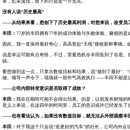
果，乱采滥伐，留下的只会是一片荒芜。
没有人说“历史最高”
——从结果来看，您创下了历史最高利润，对您来说，改变员
丰田：
77岁的丰田拥有77年的成功体验与失败体验。麻烦的
因此，我一直保持着好奇心，高高竖起“天线”接收新鲜事物。
说是幸运可能有点奇怪，不过，雷曼危机令丰田坠到了谷底。
础。
要想做到这一点，只拿出数值目标和结果，说“做到了最好”、
做。领导一声令下，现场就一鼓作气高效执行——丰田不能是
——公司内部转变意识是否取得了成效？
丰田：
我在任期间可能不会得出结果。但是，以前发布财报的
意义上来说，在这四年的时间里，员工的意识或许已经发生了
——也有看法认为，如果没有数值目标，就无法从外部观察丰
丰田：
对于我这个只会说“造更好的汽车”的社长，公司内外众