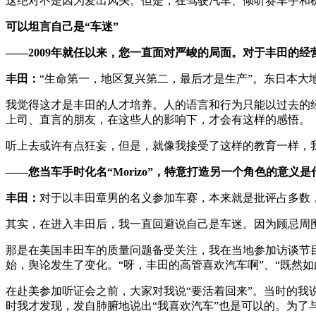
这绝对不是因为爱出风头。但是，在驾驶汽车、倾听赛车手和
可以坦言自己是“车迷”
——2009年就任以来，您一直面对严峻的局面。对于丰田的
丰田：
“生命第一，地区复兴第二，最后才是生产”。东日本大
我觉得这才是丰田的人才培养。人的语言和行为只能以过去的
上司、直言的朋友，在这些人的影响下，才会有这样的感悟。
听上去或许有点狂妄，但是，就像我接受了这样的教育一样，
——您当车手时化名“Morizo”，特意打造另一个角色的意义是
丰田：
对于以丰田章男的名义参加车赛，本来就是批评占多数，
其实，在进入丰田后，我一直回避说自己是车迷。因为顾忌周围
那是在美国丰田车的质量问题备受关注，我在当地参加访谈节目《Larr
始，舆论发生了变化。“呀，丰田的高管喜欢汽车啊”、“既然
在赴美参加听证会之前，大家对我说“要活着回来”。当时的
时我才发现，发自肺腑地说出“我喜欢汽车”也是可以的。为了