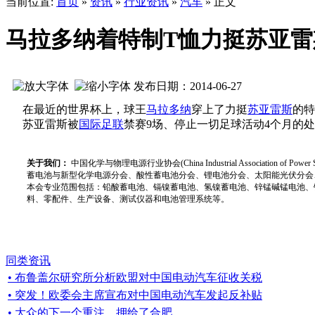
当前位置:
首页
»
资讯
»
行业资讯
»
汽车
» 正文
马拉多纳着特制T恤力挺苏亚雷
发布日期：2014-06-27
在最近的世界杯上，球王
马拉多纳
穿上了力挺
苏亚雷斯
的特
苏亚雷斯被
国际足联
禁赛9场、停止一切足球活动4个月的
关于我们：
中国化学与物理电源行业协会(China Industrial Associat
蓄电池与新型化学电源分会、酸性蓄电池分会、锂电池分会、太阳能光伏分会
本会专业范围包括：铅酸蓄电池、镉镍蓄电池、氢镍蓄电池、锌锰碱锰电池、
料、零配件、生产设备、测试仪器和电池管理系统等。
同类资讯
• 布鲁盖尔研究所分析欧盟对中国电动汽车征收关税
• 突发！欧委会主席宣布对中国电动汽车发起反补贴
• 大众的下一个重注，押给了合肥