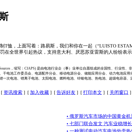
斯
制T恤，上面写着：路易斯，我们和你在一起（“LUISTO ESTAMO
处罚在全世界引起热议，支持意大利、厌恶苏亚雷斯的人纷纷表
ion of Power Sources，缩写：CIAPS) 是由电池行业企（事）业单位自愿组成的全
、干电池工作委员会、电源配件分会、移动电源分会、储能应用分会、动力电池应用
锂一次电池、锂离子电池、太阳电池、燃料电池、锌银电池、热电池、超级电容器、
[
资讯搜索
] [
加入收藏
] [
告诉好友
] [
打印本文
] [
关闭窗口
]
• 俄罗斯汽车市场的中国黄金机
• 七部门联合发文 汽车业稳增长
• 一种测试电动汽车电池外壳