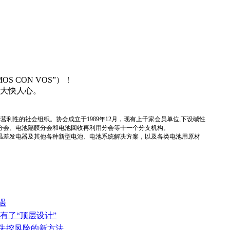
S CON VOS”）！
示大快人心。
国性、行业性、非营利性的社会组织。协会成立于1989年12月，现有上千家会员单位,下设碱性
分会、电池隔膜分会和电池回收再利用分会等十一个分支机构。
温差发电器及其他各种新型电池、电池系统解决方案，以及各类电池用原材
遇
有了“顶层设计”
热失控风险的新方法