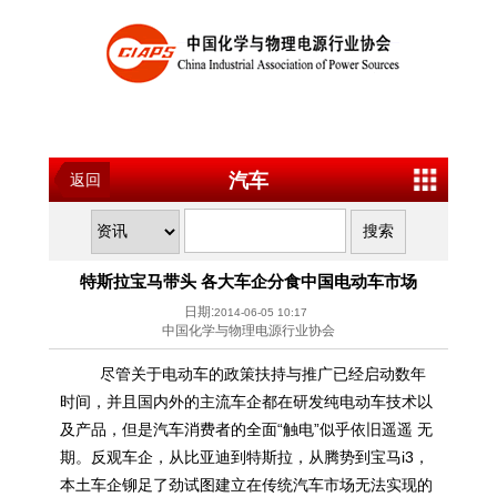
汽车
返回
特斯拉宝马带头 各大车企分食中国电动车市场
日期:
2014-06-05 10:17
中国化学与物理电源行业协会
尽管关于电动车的政策扶持与推广已经启动数年
时间，并且国内外的主流车企都在研发纯电动车技术以
及产品，但是汽车消费者的全面“触电”似乎依旧遥遥 无
期。反观车企，从比亚迪到特斯拉，从腾势到宝马i3，
本土车企铆足了劲试图建立在传统汽车市场无法实现的