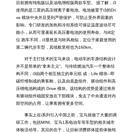
目前拥有纯电版以及油电增程版两款车型。 据了解，i3
使用的是三星的高压锂离子蓄电池。电池被置于i3的Dri
ve 模块中央并且受到严密保护，可防止受外界因素的
影响。专门研发的加热和冷却系统可保证温度波动尽可
能小，从而可显著延长高压蓄电池的使用寿命。与i8定
位 跑车不同，i3显然是与聆风相似，定位于家庭使用的
第二辆代步车型，其续航里程也为160km。
对于主打技术的宝马来说，电动车的车身结构设计
并不是简单的“拿来主义”。与传统燃油汽车一个整体结
构不同，i3由两个相互独立的单元组 成：Life 模块--即
碳纤维制成的乘客舱，以及由底盘组件、驱动组件和高
压锂电池构成的 Drive 模块。该结构的优势是通过将所
有驱动组件稳固安放在下部模块，免去了中央通道对内
部空间的占用，让乘客拥有更多空间。
事实上在i系列引入中国之前，宝马就做了大量的调
研工作，包括MINI、宝马1系电动车等车型的相关城市
体验活动等。其目的在于，让目标消费群体提前体验纯