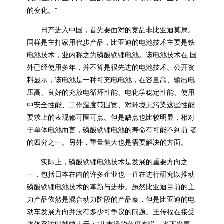
的变化。”
日产进入中国，首先要面对的竞品非比亚迪莫属。
同样是主打家用代步产品，比亚迪的电池技术主要是铁
电池技术，业内称之为磷酸铁锂电池。该电池技术在 国
外已经使用多年，并不算是很先进的电池技术。公开资
料显示，该电池是一种可充电电池，在容量高、输出电
压高、良好的充放电循环性能、电化学稳定性能、使用
中安全性能、工作温度范围宽、对环境无污染这些性能
要求上的表现都可圈可点。但是缺点也比较明显，相对
于单体电池而言，磷酸铁锂电池的寿命有可能不到前 者
的四分之一。另外，重量偏大也是需要解决的方面。
实际上，磷酸铁锂电池技术是发展的重要方向之
一，包括日本在内的许多企业也一直在进行研究以推动
磷酸铁锂电池技术的革新与进步。虽然比亚迪目前的主
力产品依然是混合动力阶段的产品秦，但是比亚迪的电
动车发展方向并没有多少可争议的问题。王传福在接受