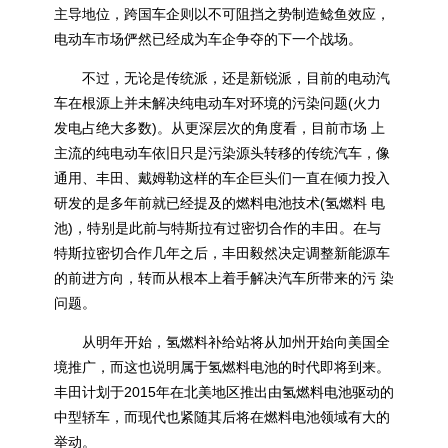
主导地位，跨国车企则以不可阻挡之势制造鲶鱼效应，
电动车市场俨然已经成为车企争夺的下一个战场。
不过，无论是传统派，还是新锐派，目前的电动汽
车在根源上并未解决纯电动车对环境的污染问题(火力
发电占绝大多数)。从更深层次的角度看，目前市场 上
主流的纯电动车依旧只是污染源头转移的传统汽车，像
通用、丰田、戴姆勒这样的车企巨头们一直在倾力投入
研发的是多年前就已经提及的燃料电池技术(氢燃料 电
池)，特别是此前与特斯拉有过密切合作的丰田。在与
特斯拉密切合作几年之后，丰田毅然决定调整新能源车
的前进方向，转而从根本上着手解决汽车所带来的污 染
问题。
从明年开始，氢燃料补给站将从加州开始向美国全
境推广，而这也说明属于氢燃料电池的时代即将到来。
丰田计划于2015年在北美地区推出由氢燃料电池驱动的
中型轿车，而现代也紧随其后将在燃料电池领域有大的
举动。