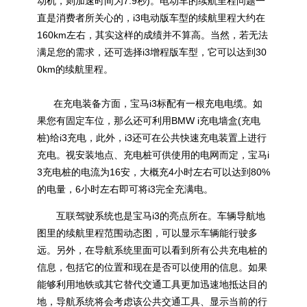
动机，则加速时间为7.9秒)。电动车的续航里程问题一
直是消费者所关心的，i3电动版车型的续航里程大约在
160km左右，其实这样的成绩并不算高。当然，若无法
满足您的需求，还可选择i3增程版车型，它可以达到30
0km的续航里程。
在充电装备方面，宝马i3标配有一根充电电缆。如
果您有固定车位，那么还可利用BMW i充电墙盒(充电
桩)给i3充电，此外，i3还可在公共快速充电装置上进行
充电。视安装地点、充电桩可供使用的电网而定，宝马i
3充电桩的电流为16安，大概充4小时左右可以达到80%
的电量，6小时左右即可将i3完全充满电。
互联驾驶系统也是宝马i3的亮点所在。车辆导航地
图里的续航里程范围动态图，可以显示车辆能行驶多
远。另外，在导航系统里面可以看到所有公共充电桩的
信息，包括它的位置和现在是否可以使用的信息。如果
能够利用地铁或其它替代交通工具更加迅速地抵达目的
地，导航系统将会考虑该公共交通工具、显示当前的行