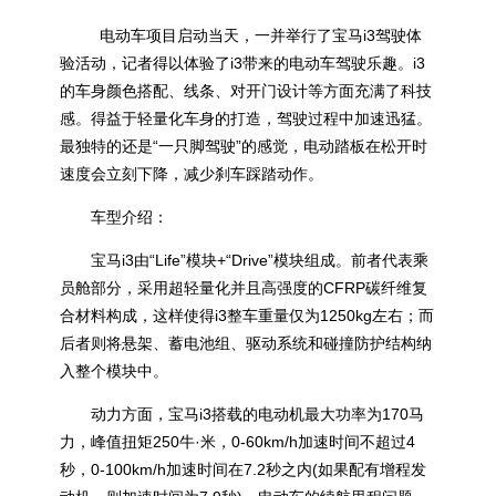
电动车项目启动当天，一并举行了宝马i3驾驶体
验活动，记者得以体验了i3带来的电动车驾驶乐趣。i3
的车身颜色搭配、线条、对开门设计等方面充满了科技
感。得益于轻量化车身的打造，驾驶过程中加速迅猛。
最独特的还是“一只脚驾驶”的感觉，电动踏板在松开时
速度会立刻下降，减少刹车踩踏动作。
车型介绍：
宝马i3由“Life”模块+“Drive”模块组成。前者代表乘
员舱部分，采用超轻量化并且高强度的CFRP碳纤维复
合材料构成，这样使得i3整车重量仅为1250kg左右；而
后者则将悬架、蓄电池组、驱动系统和碰撞防护结构纳
入整个模块中。
动力方面，宝马i3搭载的电动机最大功率为170马
力，峰值扭矩250牛·米，0-60km/h加速时间不超过4
秒，0-100km/h加速时间在7.2秒之内(如果配有增程发