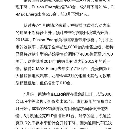
现下降，Fusion Energi出售743台，较3月下滑21%，C
-Max Energi出售525台，较3月下滑14%。
从过去7个月的情况来看，福特插电式混合动力车
的销量不断稳步上升，预计未来将摆脱困境重拾升势。
2013年，Fusion Energi为福特家族带来惊喜，2月才上
市的这款车，实现了全年超过6000台的销售业绩。福特
已经将这款车型的起始零售价调降了4000美元至34700
美元，这意味着2014年的销量有望达到2013年的近一
倍。福特C-MAX Energi去年卖了7154台，是美国第五
大畅销插电式汽车，尽管今年3月的销量比其他同款车
型稍显低迷，但仍售出了610台。
4月份，凯迪拉克ELR的库存量急剧上升，近2000
台ELR坐等出售，但仅卖出61台。库存积压的情形自2
月开始，60%的经销商并没有因低需求而降低推销热
情，3月凯迪拉克ELR曾售出81台。所幸的是，凯迪拉
克ELR的库存水平预计会开始下降，因为通用汽车已决