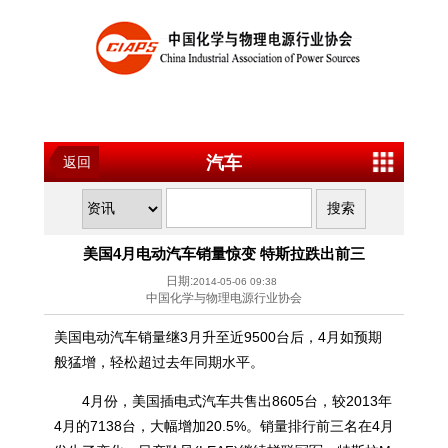
汽车
返回
美国4月电动汽车销量惊变 特斯拉跌出前三
日期:
2014-05-06 09:38
中国化学与物理电源行业协会
美国电动汽车销量继3月升至近9500台后，4月如预期
般猛增，轻松超过去年同期水平。
4月份，美国插电式汽车共售出8605台，较2013年
4月的7138台，大幅增加20.5%。销量排行前三名在4月