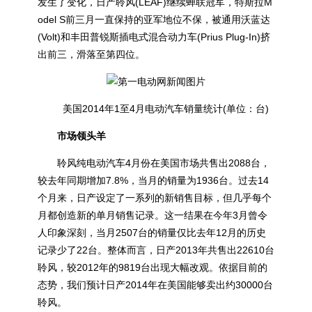
发生了变化，日产聆风(LEAF)继续蝉联冠军，特斯拉M
odel S前三月一直保持的亚军地位不保，被通用沃蓝达
(Volt)和丰田普锐斯插电式混合动力车(Prius Plug-In)挤
出前三，滑落至第四位。
美国2014年1至4月电动汽车销量统计(单位：台)
市场领头羊
聆风纯电动汽车4月份在美国市场共售出2088台，
较去年同期增加7.8%，当月的销量为1936台。过去14
个月来，日产设定了一系列的新销售目标，但几乎每个
月都创造新的单月销售记录。这一结果在今年3月曾令
人印象深刻，当月2507台的销量仅比去年12月的历史
记录少了22台。整体而言，日产2013年共售出22610台
聆风，较2012年的9819台出现大幅改观。依据目前的
态势，我们预计日产2014年在美国能够卖出约30000台
聆风。