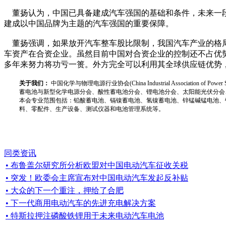
董扬认为，中国已具备建成汽车强国的基础和条件，未来一段时
建成以中国品牌为主题的汽车强国的重要保障。
董扬强调，如果放开汽车整车股比限制，我国汽车产业的格局
车资产在合资企业。虽然目前中国对合资企业的控制还不占优
多年来努力将功亏一篑。外方完全可以利用其全球供应链优势
关于我们：
中国化学与物理电源行业协会(China Industrial Associat
蓄电池与新型化学电源分会、酸性蓄电池分会、锂电池分会、太阳能光伏分会
本会专业范围包括：铅酸蓄电池、镉镍蓄电池、氢镍蓄电池、锌锰碱锰电池、
料、零配件、生产设备、测试仪器和电池管理系统等。
同类资讯
• 布鲁盖尔研究所分析欧盟对中国电动汽车征收关税
• 突发！欧委会主席宣布对中国电动汽车发起反补贴
• 大众的下一个重注，押给了合肥
• 下一代商用电动汽车的先进充电解决方案
• 特斯拉押注磷酸铁锂用于未来电动汽车电池