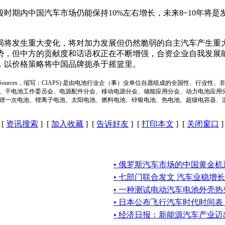
期内中国汽车市场仍能保持10%左右增长，未来8~10年将
将发生重大变化，将对加力发展但仍然脆弱的自主汽车产生重大
势，但中方的贡献度和话语权正在不断增强，合资企业自我发展
，以价格策略将中国品牌扼杀于摇篮里。
ion of Power Sources，缩写：CIAPS) 是由电池行业企（事）业单位自愿组成的全
、干电池工作委员会、电源配件分会、移动电源分会、储能应用分会、动力电池应用
锂一次电池、锂离子电池、太阳电池、燃料电池、锌银电池、热电池、超级电容器、
[
资讯搜索
] [
加入收藏
] [
告诉好友
] [
打印本文
] [
关闭窗口
]
• 俄罗斯汽车市场的中国黄金机
• 七部门联合发文 汽车业稳增长
• 一种测试电动汽车电池外壳
• 日本公布飞行汽车时代时间
• 经济日报：新能源汽车产业