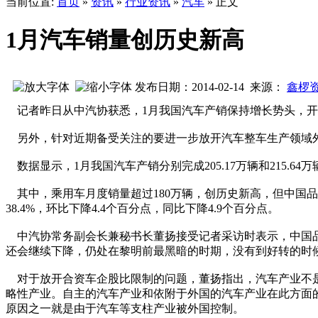
当前位置:
首页
»
资讯
»
行业资讯
»
汽车
» 正文
1月汽车销量创历史新高
发布日期：2014-02-14 来源：
鑫椤
记者昨日从中汽协获悉，1月我国汽车产销保持增长势头，开
另外，针对近期备受关注的要进一步放开汽车整车生产领域外
数据显示，1月我国汽车产销分别完成205.17万辆和215.6
其中，乘用车月度销量超过180万辆，创历史新高，但中国品牌乘
38.4%，环比下降4.4个百分点，同比下降4.9个百分点。
中汽协常务副会长兼秘书长董扬接受记者采访时表示，中国品
还会继续下降，仍处在黎明前最黑暗的时期，没有到好转的时
对于放开合资车企股比限制的问题，董扬指出，汽车产业不是
略性产业。自主的汽车产业和依附于外国的汽车产业在此方面
原因之一就是由于汽车等支柱产业被外国控制。