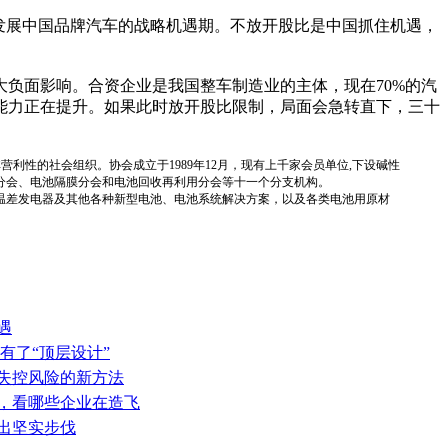
是发展中国品牌汽车的战略机遇期。不放开股比是中国抓住机遇，
负面影响。合资企业是我国整车制造业的主体，现在70%的汽
能力正在提升。如果此时放开股比限制，局面会急转直下，三十
国性、行业性、非营利性的社会组织。协会成立于1989年12月，现有上千家会员单位,下设碱性
分会、电池隔膜分会和电池回收再利用分会等十一个分支机构。
温差发电器及其他各种新型电池、电池系统解决方案，以及各类电池用原材
遇
有了“顶层设计”
热失控风险的新方法
表，看哪些企业在造飞
迈出坚实步伐