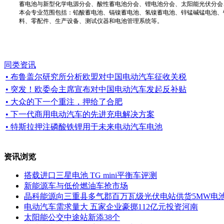
蓄电池与新型化学电源分会、酸性蓄电池分会、锂电池分会、太阳能光伏分会
本会专业范围包括：铅酸蓄电池、镉镍蓄电池、氢镍蓄电池、锌锰碱锰电池、
料、零配件、生产设备、测试仪器和电池管理系统等。
同类资讯
• 布鲁盖尔研究所分析欧盟对中国电动汽车征收关税
• 突发！欧委会主席宣布对中国电动汽车发起反补贴
• 大众的下一个重注，押给了合肥
• 下一代商用电动汽车的先进充电解决方案
• 特斯拉押注磷酸铁锂用于未来电动汽车电池
资讯浏览
搭载进口三星电池 TG mini平衡车评测
新能源车与低价燃油车抢市场
晶科能源向三重县多气郡百万瓦级光伏电站供货5MW电
电动汽车需求量大 五家企业豪掷112亿元投资河南
太阳能公交中途站新添38个