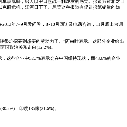
的军事威胁，给人以中日热战一触即发的感觉。报道方针相对自
难以克服危机，江河日下了。尽管这种报道有促进报纸销量的嫌
3年7~9月发问卷，8~10月回访及电话咨询，11月底出台调
经很难招募到想要的劳动力了。”阿由叶表示。这部分企业给出
两国政治关系走向(12.2%)。
些企业中52.7%表示会在中国维持现状，而43.6%的企业
%)，印度135家(21.6%)。