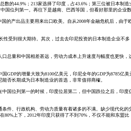
的44.9%；213家选择了印度，占43.6%；第三位被日本制
012年时中国位列第一。再往下是越南、巴西等国，但看好那里的企
国的产出品主要用来出口欧美。自从2008年金融危机后，由
成长性受到很大期待。其次，过去去印尼投资的日本制造企业不多
口总量和中国相差甚远，劳动力成本上升速度与幅度也更快，
国GDP的增量大致为8100亿美元，印尼全年的GDP为8785
尼能否长期成为日本制造业的首选，非常值得商榷。
中国位列第一的时候，印度位居第二，但中国跌位之后，印度仍
条件、行政机构、劳动力质量有着诸多的不满。缺少现代化的
80%上下，2012年印度只获得了不到70%，不仅不能和东