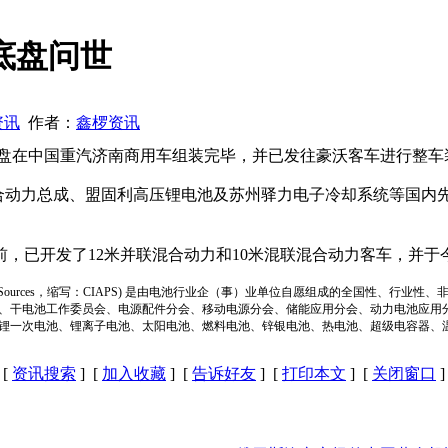
底盘问世
资讯
作者：
鑫椤资讯
底盘在中国重汽济南商用车组装完毕，并已发往豪沃客车进行整车
混合动力总成、盟固利高压锂电池及苏州驿力电子冷却系统等国内
，已开发了12米并联混合动力和10米混联混合动力客车，并于
ion of Power Sources，缩写：CIAPS) 是由电池行业企（事）业单位自愿组成的全
、干电池工作委员会、电源配件分会、移动电源分会、储能应用分会、动力电池应用
锂一次电池、锂离子电池、太阳电池、燃料电池、锌银电池、热电池、超级电容器、
[
资讯搜索
] [
加入收藏
] [
告诉好友
] [
打印本文
] [
关闭窗口
]