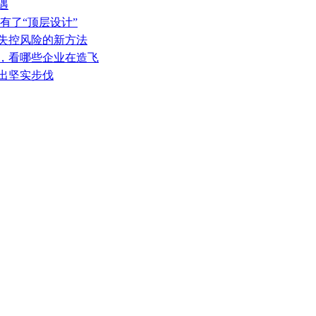
遇
有了“顶层设计”
热失控风险的新方法
表，看哪些企业在造飞
迈出坚实步伐