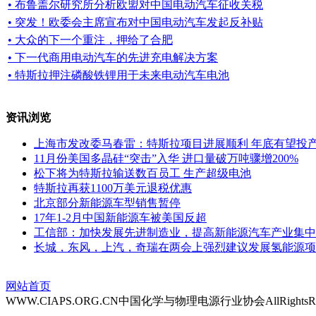
• 布鲁盖尔研究所分析欧盟对中国电动汽车征收关税
• 突发！欧委会主席宣布对中国电动汽车发起反补贴
• 大众的下一个重注，押给了合肥
• 下一代商用电动汽车的先进充电解决方案
• 特斯拉押注磷酸铁锂用于未来电动汽车电池
资讯浏览
上海市发改委马春雷：特斯拉项目进展顺利 年底有望投
11月份美国多晶硅“突击”入华 进口量破万吨骤增200%
松下将为特斯拉输送数百员工 生产超级电池
特斯拉再获1100万美元退税优惠
北京部分新能源车型销售暂停
17年1-2月中国新能源车被美国反超
工信部：加快发展先进制造业，提高新能源汽车产业集中
长城，东风，上汽，奇瑞在两会上强烈建议发展氢能源项
网站首页
WWW.CIAPS.ORG.CN中国化学与物理电源行业协会AllRightsRe