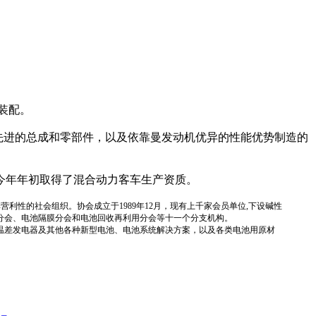
装配。
先进的总成和零部件，以及依靠曼发动机优异的性能优势制造的
今年年初取得了混合动力客车生产资质。
国性、行业性、非营利性的社会组织。协会成立于1989年12月，现有上千家会员单位,下设碱性
分会、电池隔膜分会和电池回收再利用分会等十一个分支机构。
温差发电器及其他各种新型电池、电池系统解决方案，以及各类电池用原材