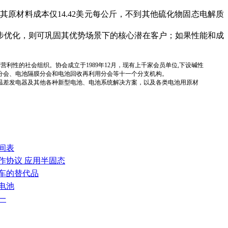
原材料成本仅14.42美元每公斤，不到其他硫化物固态电解质
步优化，则可巩固其优势场景下的核心潜在客户；如果性能和成
国性、行业性、非营利性的社会组织。协会成立于1989年12月，现有上千家会员单位,下设碱性
分会、电池隔膜分会和电池回收再利用分会等十一个分支机构。
温差发电器及其他各种新型电池、电池系统解决方案，以及各类电池用原材
间表
作协议 应用半固态
汽车的替代品
电池
一