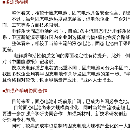
■多难题待解
整体看来，相较于液态电池，固态电池具备安全性高、能
不过，虽然固态电池热度越来越高，但电池企业、车企对于
面、工艺等多方面技术限制。
电解质为固态电池的核心，目前3条主流固态电池电解质
系，卫蓝新能源等部分国内企业则选择聚合物+氧化物复合路
整体看来，相较于当前主流的液态电池，固态电池由于采
更差。
“电解质和活性物质之间的界面稳定性有待提升。此外，
对《中国能源报》记者说。
按液态电解质占电芯的比重不同，固态电池可分为半固态
我国多数企业均将半固态电池作为研发固态电池的第一步。“
且价格相对较低，也更容易量产应用。”业内人士指出。
■加强产学研协同合作
目前来看，固态电池市场前景广阔，已成为各国必争之地
“目前固态电池尚未大规模商业化，同时当前主流液态锂
要进一步加强产学研协同合作，加强新材料、新技术研发创新
研究与专利布局。
同时，较高的成本也是制约固态电池大规模产业化的一大瓶颈