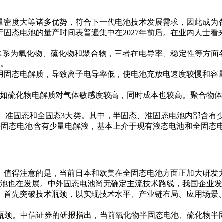
量密度大等诸多优势，符合下一代电池技术发展需求，因此成为
固态电池的量产时间表普遍集中在2027年前后。在业内人士
体系为氧化物、硫化物和聚合物，三者在电导率、稳定性等方面各
线。
用固态电解质，导致离子电导率低，使电池充放电速度较慢和容
例如硫化物电解质对气体敏感度较高，同时成本也较高。聚合物体
、准固态和全固态3大类。其中，半固态、准固态电池内部含有
半固态电池含有少量电解液，基本上介于现有液态电池和全固态
。值得注意的是，当前日本和欧美在全固态电池方面正加大研发
电池也在发展。中外固态电池尚无确定主流技术路线，我国企业发
，首先突破技术瓶颈，以实现技术水平、产业链布局、应用场景
。中信证券的研报指出，当前氧化物半固态电池、硫化物半固态电池总