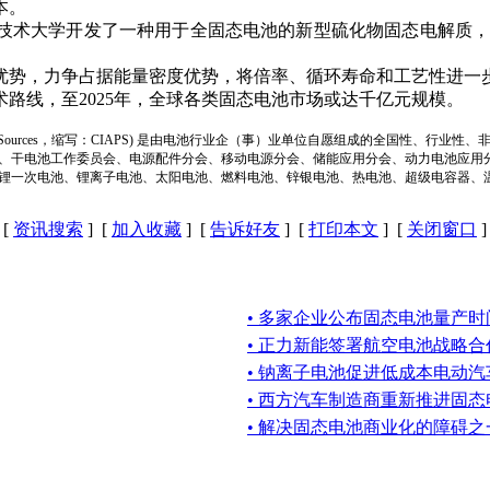
本。
术大学开发了一种用于全固态电池的新型硫化物固态电解质，其
优势，力争占据能量密度优势，将倍率、循环寿命和工艺性进一
路线，至2025年，全球各类固态电池市场或达千亿元规模。
ion of Power Sources，缩写：CIAPS) 是由电池行业企（事）业单位自愿组成的全
、干电池工作委员会、电源配件分会、移动电源分会、储能应用分会、动力电池应用
锂一次电池、锂离子电池、太阳电池、燃料电池、锌银电池、热电池、超级电容器、
[
资讯搜索
] [
加入收藏
] [
告诉好友
] [
打印本文
] [
关闭窗口
]
• 多家企业公布固态电池量产时
• 正力新能签署航空电池战略合
• 钠离子电池促进低成本电动
• 西方汽车制造商重新推进固态
• 解决固态电池商业化的障碍之