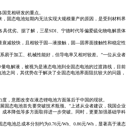
各国竞相研发的重点。
看来，固态电池短期内无法实现大规模量产的原因，是受到材料界
具优劣。据了解，三星SDI、宁德时代等偏爱硫化物电解质体
量衰减较快，且相较于固—液接触，固—固界面接触性和稳定性
系易于加工、机械性能好，但导电率又相对较差。”一位从业者
少量电解液，被视为是液态电池到全固态电池的过渡路线，目前
电池之间，其优势在于解决了全固态电池界面阻抗较大的问题，
力度，意图改变在液态锂电池方面落后于中国的现状。
展固态电池首先要突破技术瓶颈。”上述从业者建议，我国企业
、成本降低等多方面取得进一步突破。同时，更要加强基础学科
成本分别约为0.76元/Wh、0.86元/Wh，显著高于液态