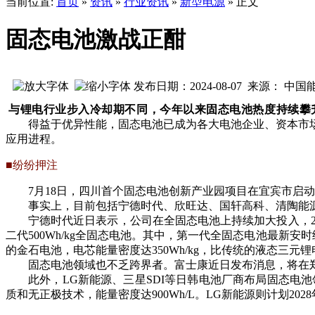
当前位置:
首页
»
资讯
»
行业资讯
»
新型电源
» 正文
固态电池激战正酣
发布日期：2024-08-07 来源： 中
与锂电行业步入冷却期不同，今年以来固态电池热度持续攀
得益于优异性能，固态电池已成为各大电池企业、资本市
应用进程。
■纷纷押注
7月18日，四川首个固态电池创新产业园项目在宜宾市启动
事实上，目前包括宁德时代、欣旺达、国轩高科、清陶能
宁德时代近日表示，公司在全固态电池上持续加大投入，202
二代500Wh/kg全固态电池。其中，第一代全固态电池最新安
的金石电池，电芯能量密度达350Wh/kg，比传统的液态三元锂
固态电池领域也不乏跨界者。富士康近日发布消息，将在
此外，LG新能源、三星SDI等日韩电池厂商布局固态电池
质和无正极技术，能量密度达900Wh/L。LG新能源则计划2