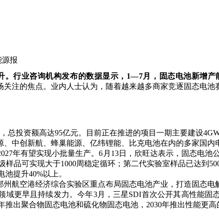
国能源报
升。
行业咨询机构发布的数据显示，
1—7月，固态电池新增产能
场关注的焦点。业内人士认为，随着越来越多商家竞逐固态电池
，总投资额高达95亿元。目前正在推进的项目一期主要建设4GW
源、中创新航、蜂巢能源、亿纬锂能、比克电池在内的多家国内
7年有望实现小批量生产。6月13日，欣旺达表示，固态电池公司从
时级样品可实现大于1000周稳定循环；第二代实验室样品已达到50
电池提升40%以上。
郑州航空港经济综合实验区重点布局固态电池产业，打造固态电
领域更早且持续发力。今年3月，三星SDI首次公开其高性能固
028年推出聚合物固态电池和硫化物固态电池，2030年推出性能更