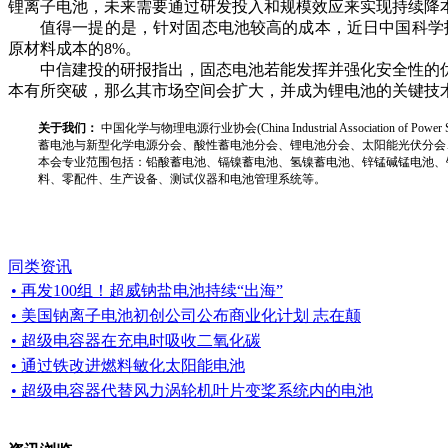
锂离子电池，未来需要通过研发投入和规模效应来实现持续降
值得一提的是，针对固态电池较高的成本，近日中国科学技
原材料成本的8%。
中信建投的研报指出，固态电池若能发挥并强化安全性的
本有所突破，那么其市场空间会扩大，并成为锂电池的关键技术
关于我们：
中国化学与物理电源行业协会(China Industrial Associat
蓄电池与新型化学电源分会、酸性蓄电池分会、锂电池分会、太阳能光伏分会
本会专业范围包括：铅酸蓄电池、镉镍蓄电池、氢镍蓄电池、锌锰碱锰电池、
料、零配件、生产设备、测试仪器和电池管理系统等。
同类资讯
• 再发100组！超威钠盐电池持续“出海”
• 美国钠离子电池初创公司公布商业化计划 志在颠
• 超级电容器在充电时吸收二氧化碳
• 通过铁改进燃料敏化太阳能电池
• 超级电容器代替风力涡轮机叶片变桨系统内的电池