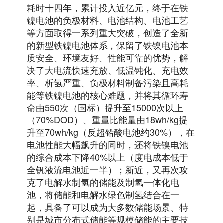
耗时十四年，累计投入近亿元，终于在铁
镍电池的负极材料、电池结构、电池工艺
等方面取得一系列重大突破，创造了全新
的新型铁镍电池体系，保留了铁镍电池本
质安全、环境友好、性能可靠的优势，解
决了大电流快速充放、低温钝化、充电效
率、析氢严重、负极材料制备污染且高耗
能等铁镍电池的核心难题，并将其循环寿
命由550次（国标）提升至15000次以上
（70%DOD）、重量比能量由18wh/kg提
升至70wh/kg（反超铅酸电池约30%），在
电池性能大幅飙升的同时，还将铁镍电池
的综合成本下降40%以上（度电成本低于
全钒液流电池近一半）；新近，又再次攻
克了电解水制氢的储能及制氢一体化电
池，将储能和电解水绿色制氢结合在一
起，具备了可以成为大多数储能场景、特
别是城市分布式储能等规模储能的主要技