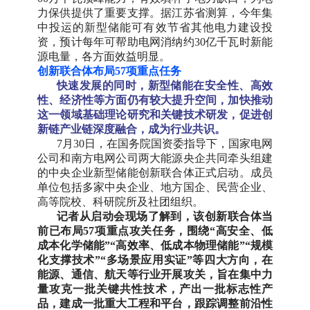
力保供提供了重要支撑。据江苏省测算，今年集
中投运的新型储能可有效节省其他电力建设投
资，预计每年可帮助电网消纳约30亿千瓦时新能
源电量，各方面效益明显。
创新联合体布局57项重点任务
快速发展的同时，新型储能在安全性、高效
性、经济性等方面仍有较大提升空间，加快推动
这一领域基础理论研究和关键技术研发，促进创
新链产业链深度融合，成为行业共识。
7月30日，在国务院国资委指导下，国家电网
公司和南方电网公司两大能源央企共同牵头组建
的中央企业新型储能创新联合体正式启动。成员
单位包括多家中央企业、地方国企、民营企业、
高等院校、科研院所及社团组织。
记者从启动会现场了解到，该创新联合体当
前已布局57项重点攻关任务，围绕“高安全、低
成本化学储能”“高效率、低成本物理储能”“规模
化支撑技术”“多场景应用实证”等四大方向，在
能源、通信、航天等行业开展攻关，旨在集中力
量攻克一批关键共性技术，产出一批标志性产
品，建成一批重大工程和平台，跟踪调整前沿性