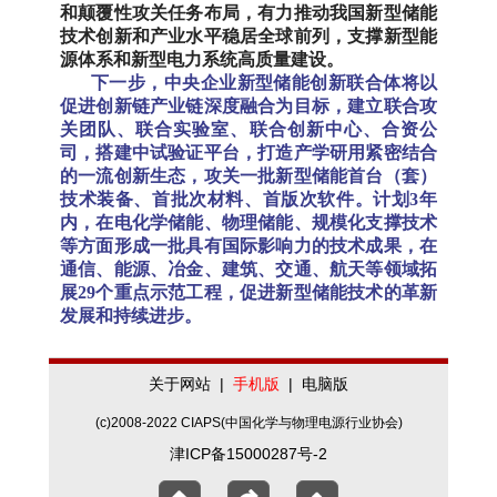
和颠覆性攻关任务布局，有力推动我国新型储能
技术创新和产业水平稳居全球前列，支撑新型能
源体系和新型电力系统高质量建设。
下一步，中央企业新型储能创新联合体将以
促进创新链产业链深度融合为目标，建立联合攻
关团队、联合实验室、联合创新中心、合资公
司，搭建中试验证平台，打造产学研用紧密结合
的一流创新生态，攻关一批新型储能首台（套）
技术装备、首批次材料、首版次软件。计划3年
内，在电化学储能、物理储能、规模化支撑技术
等方面形成一批具有国际影响力的技术成果，在
通信、能源、冶金、建筑、交通、航天等领域拓
展29个重点示范工程，促进新型储能技术的革新
发展和持续进步。
关于网站
|
手机版
|
电脑版
(c)2008-2022 CIAPS(中国化学与物理电源行业协会)
津ICP备15000287号-2