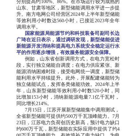
分别提高约100%、86%。在市场运行较为成熟的
山东、甘肃等地区，新型储能调用水平进一步提
升。南方电网公司经营区2024年上半年新型储能
等效利用小时数达560小时，已接近2023年全年
调用水平。
国家能源局能源节约和科技装备司副司长边
广琦在近日表示，通过调研发现，新型储能促进
新能源开发消纳和提高电力系统安全稳定运行水
平的作用逐步增强，有效服务能源安全保障。
例如，山东省创新调用方式，在电力宽松时
段，实行独立储能自调度；在电力供应紧张、新
能源消纳困难时段，接受电网统一调度，新型储
能利用水平持续提升。此外，开展配建储能转为
独立储能试点，发挥各类储能功效。2024年上半
年，山东新型储能等效利用小时数520小时，同
比增加153小时，消纳新能源电量7.1亿千瓦时，
同比增长214%。
7月15日，江苏开展新型储能集中调用测试，
全省新型储能可提供约500万千瓦顶峰能力。7月
23日，江苏电力负荷创历史新高，预计电力缺口
约600万千瓦，新型储能在实际应用中提供了约4
00万千瓦顶峰能力，有效填补了电力缺口，为电