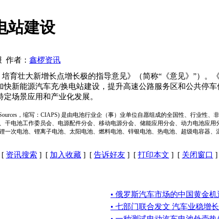
电站建设
京报 作者：
鑫椤资讯
资 培育壮大新增长点增长极的指导意见》（简称“《意见》”）
快新能源汽车充/换电站建设，提升高速公路服务区和公共停车
特定场景应用和产业化发展。
ion of Power Sources，缩写：CIAPS) 是由电池行业企（事）业单位自愿组成的全
、干电池工作委员会、电源配件分会、移动电源分会、储能应用分会、动力电池应用
锂一次电池、锂离子电池、太阳电池、燃料电池、锌银电池、热电池、超级电容器、
[
资讯搜索
] [
加入收藏
] [
告诉好友
] [
打印本文
] [
关闭窗口
]
• 俄罗斯汽车市场的中国黄金机
• 七部门联合发文 汽车业稳增长
• 一种测试电动汽车电池外壳