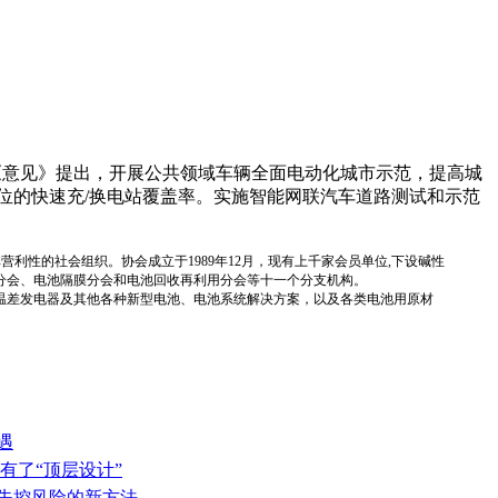
。《意见》提出，开展公共领域车辆全面电动化城市示范，提高城
位的快速充/换电站覆盖率。实施智能网联汽车道路测试和示范
国性、行业性、非营利性的社会组织。协会成立于1989年12月，现有上千家会员单位,下设碱性
分会、电池隔膜分会和电池回收再利用分会等十一个分支机构。
温差发电器及其他各种新型电池、电池系统解决方案，以及各类电池用原材
遇
有了“顶层设计”
热失控风险的新方法