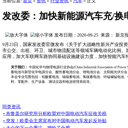
当前位置:
首页
»
资讯
»
行业资讯
»
汽车
» 正文
发改委：加快新能源汽车充/换
发布日期：2020-09-25 来源： 新
9月23日，国家发改委官微发布《关于扩大战略性新兴产业投
市公交、出租、环卫、城市物流配送等领域车辆电动化比例。加
应用，加大车联网车路协同基础设施建设力度，加快智能汽车
关于我们：
中国化学与物理电源行业协会(China Industrial Associat
蓄电池与新型化学电源分会、酸性蓄电池分会、锂电池分会、太阳能光伏分会
本会专业范围包括：铅酸蓄电池、镉镍蓄电池、氢镍蓄电池、锌锰碱锰电池、
料、零配件、生产设备、测试仪器和电池管理系统等。
同类资讯
• 布鲁盖尔研究所分析欧盟对中国电动汽车征收关税
• 突发！欧委会主席宣布对中国电动汽车发起反补贴
• 大众的下一个重注，押给了合肥