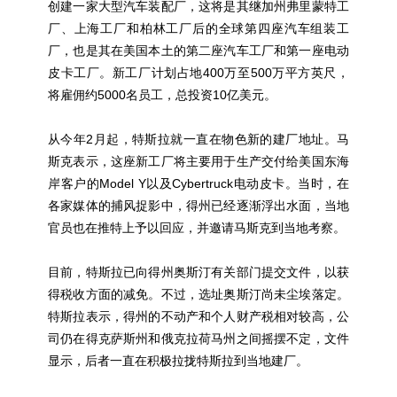
创建一家大型汽车装配厂，这将是其继加州弗里蒙特工
厂、上海工厂和柏林工厂后的全球第四座汽车组装工
厂，也是其在美国本土的第二座汽车工厂和第一座电动
皮卡工厂。新工厂计划占地400万至500万平方英尺，
将雇佣约5000名员工，总投资10亿美元。
从今年2月起，特斯拉就一直在物色新的建厂地址。马
斯克表示，这座新工厂将主要用于生产交付给美国东海
岸客户的Model Y以及Cybertruck电动皮卡。当时，在
各家媒体的捕风捉影中，得州已经逐渐浮出水面，当地
官员也在推特上予以回应，并邀请马斯克到当地考察。
目前，特斯拉已向得州奥斯汀有关部门提交文件，以获
得税收方面的减免。不过，选址奥斯汀尚未尘埃落定。
特斯拉表示，得州的不动产和个人财产税相对较高，公
司仍在得克萨斯州和俄克拉荷马州之间摇摆不定，文件
显示，后者一直在积极拉拢特斯拉到当地建厂。