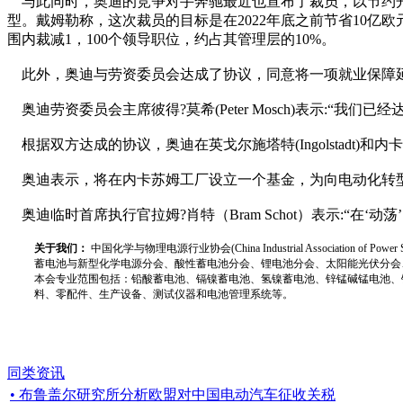
与此同时，奥迪的竞争对手奔驰最近也宣布了裁员，以节约开支
型。戴姆勒称，这次裁员的目标是在2022年底之前节省10亿欧元（
围内裁减1，100个领导职位，约占其管理层的10%。
此外，奥迪与劳资委员会达成了协议，同意将一项就业保障延
奥迪劳资委员会主席彼得?莫希(Peter Mosch)表示:“
根据双方达成的协议，奥迪在英戈尔施塔特(Ingolstadt)和内卡苏
奥迪表示，将在内卡苏姆工厂设立一个基金，为向电动化转型提
奥迪临时首席执行官拉姆?肖特（Bram Schot）表示:“
关于我们：
中国化学与物理电源行业协会(China Industrial Associat
蓄电池与新型化学电源分会、酸性蓄电池分会、锂电池分会、太阳能光伏分会
本会专业范围包括：铅酸蓄电池、镉镍蓄电池、氢镍蓄电池、锌锰碱锰电池、
料、零配件、生产设备、测试仪器和电池管理系统等。
同类资讯
• 布鲁盖尔研究所分析欧盟对中国电动汽车征收关税