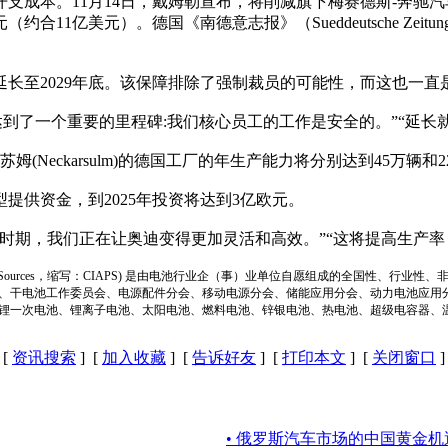
成本。11月14日，戴姆勒宣布，将削减旗下梅赛德斯-奔驰
约合11亿美元）。德国《南德意志报》（Sueddeutsche Z
长至2029年底。该保障排除了强制裁员的可能性，而这也一直
我们已经达到了一个重要的里程碑:我们核心员工的工作是安全的。”“
姆(Neckarsulm)的德国工厂的年生产能力将分别达到45万辆和2
供资金，到2025年投资将达到3亿欧元。
在‘动荡’时期，我们正在让奥迪变得更加灵活和高效。”“这将提高生
ion of Power Sources，缩写：CIAPS) 是由电池行业企（事）业单位自愿组成的全
、干电池工作委员会、电源配件分会、移动电源分会、储能应用分会、动力电池应用
锂一次电池、锂离子电池、太阳电池、燃料电池、锌银电池、热电池、超级电容器、
[
资讯搜索
] [
加入收藏
] [
告诉好友
] [
打印本文
] [
关闭窗口
]
• 俄罗斯汽车市场的中国黄金机