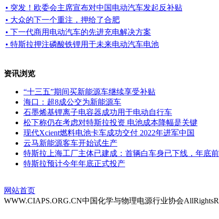
• 突发！欧委会主席宣布对中国电动汽车发起反补贴
• 大众的下一个重注，押给了合肥
• 下一代商用电动汽车的先进充电解决方案
• 特斯拉押注磷酸铁锂用于未来电动汽车电池
资讯浏览
“十三五”期间买新能源车继续享受补贴
海口：超8成公交为新能源车
石墨烯基锂离子电容器成功用于电动自行车
松下称仍在考虑对特斯拉投资 电池成本降幅是关键
现代Xcient燃料电池卡车成功交付 2022年进军中国
云马新能源客车开始试生产
特斯拉上海工厂主体已建成：首辆白车身已下线，年底前
特斯拉预计今年年底正式投产
网站首页
WWW.CIAPS.ORG.CN中国化学与物理电源行业协会AllRightsRe