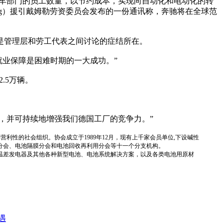
汽车部门的员工数量，以节约成本，实现向自动化和电动化的转
eitung）援引戴姆勒劳资委员会发布的一份通讯称，奔驰将在全球范
是管理层和劳工代表之间讨论的症结所在。
延长就业保障是困难时期的一大成功。”
2.5万辆。
产率，并可持续地增强我们德国工厂的竞争力。”
国性、行业性、非营利性的社会组织。协会成立于1989年12月，现有上千家会员单位,下设碱性
分会、电池隔膜分会和电池回收再利用分会等十一个分支机构。
温差发电器及其他各种新型电池、电池系统解决方案，以及各类电池用原材
遇