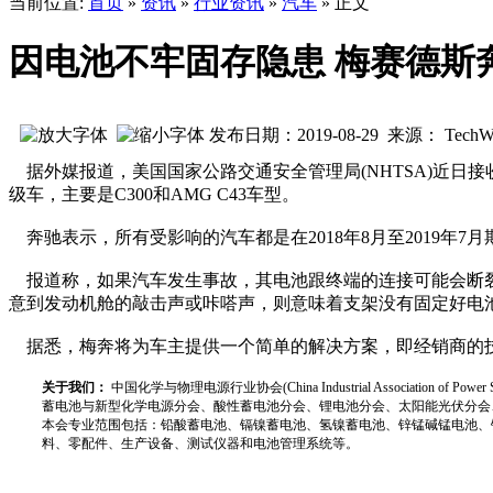
当前位置:
首页
»
资讯
»
行业资讯
»
汽车
» 正文
因电池不牢固存隐患 梅赛德斯奔
发布日期：2019-08-29 来源： TechW
据外媒报道，美国国家公路交通安全管理局(NHTSA)近日接收的
级车，主要是C300和AMG C43车型。
奔驰表示，所有受影响的汽车都是在2018年8月至2019年7
报道称，如果汽车发生事故，其电池跟终端的连接可能会断裂
意到发动机舱的敲击声或咔嗒声，则意味着支架没有固定好电
据悉，梅奔将为车主提供一个简单的解决方案，即经销商的技
关于我们：
中国化学与物理电源行业协会(China Industrial Associat
蓄电池与新型化学电源分会、酸性蓄电池分会、锂电池分会、太阳能光伏分会
本会专业范围包括：铅酸蓄电池、镉镍蓄电池、氢镍蓄电池、锌锰碱锰电池、
料、零配件、生产设备、测试仪器和电池管理系统等。