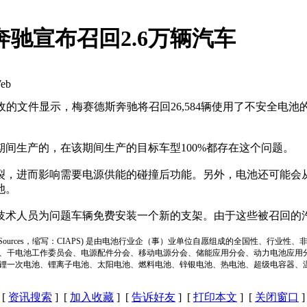
驰宣布召回2.6万辆汽车
eb
文件显示，梅赛德斯奔驰将召回26,584辆使用了不安全电池的汽
月期间生产的，在该期间生产的目标车型100%都存在这个问题。
，进而影响需要电源供能的碰撞后功能。另外，电池还可能会
池。
术人员为问题车辆免费安装一个新的支架。由于这些被召回的
ion of Power Sources，缩写：CIAPS) 是由电池行业企（事）业单位自愿组成的全
、干电池工作委员会、电源配件分会、移动电源分会、储能应用分会、动力电池应用
锂一次电池、锂离子电池、太阳电池、燃料电池、锌银电池、热电池、超级电容器、
[
资讯搜索
] [
加入收藏
] [
告诉好友
] [
打印本文
] [
关闭窗口
]