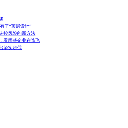
遇
有了“顶层设计”
热失控风险的新方法
表，看哪些企业在造飞
迈出坚实步伐