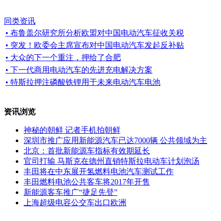
同类资讯
• 布鲁盖尔研究所分析欧盟对中国电动汽车征收关税
• 突发！欧委会主席宣布对中国电动汽车发起反补贴
• 大众的下一个重注，押给了合肥
• 下一代商用电动汽车的先进充电解决方案
• 特斯拉押注磷酸铁锂用于未来电动汽车电池
资讯浏览
神秘的朝鲜 记者手机拍朝鲜
深圳市推广应用新能源汽车已达7000辆 公共领域为主
北京：首批新能源车指标有效期延长
官司打输 马斯克在德州直销特斯拉电动车计划泡汤
丰田将在中东展开氢燃料电池汽车测试工作
丰田燃料电池公共客车将2017年开售
新能源客车推广“捷足先登”
上海超级电容公交车出口欧洲