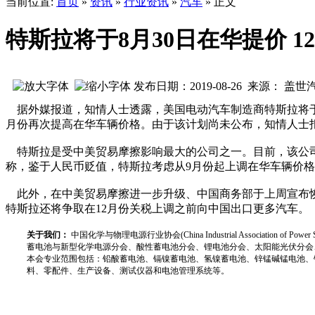
当前位置:
首页
»
资讯
»
行业资讯
»
汽车
» 正文
特斯拉将于8月30日在华提价 
发布日期：2019-08-26 来源： 盖世
据外媒报道，知情人士透露，美国电动汽车制造商特斯拉将于本
月份再次提高在华车辆价格。由于该计划尚未公布，知情人士
特斯拉是受中美贸易摩擦影响最大的公司之一。目前，该公司
称，鉴于人民币贬值，特斯拉考虑从9月份起上调在华车辆价格。
此外，在中美贸易摩擦进一步升级、中国商务部于上周宣布恢复
特斯拉还将争取在12月份关税上调之前向中国出口更多汽车。
关于我们：
中国化学与物理电源行业协会(China Industrial Associat
蓄电池与新型化学电源分会、酸性蓄电池分会、锂电池分会、太阳能光伏分会
本会专业范围包括：铅酸蓄电池、镉镍蓄电池、氢镍蓄电池、锌锰碱锰电池、
料、零配件、生产设备、测试仪器和电池管理系统等。