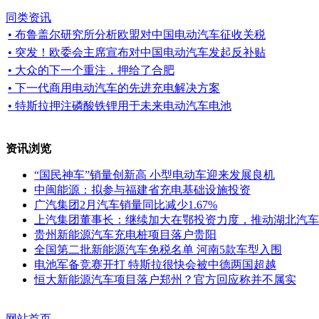
同类资讯
• 布鲁盖尔研究所分析欧盟对中国电动汽车征收关税
• 突发！欧委会主席宣布对中国电动汽车发起反补贴
• 大众的下一个重注，押给了合肥
• 下一代商用电动汽车的先进充电解决方案
• 特斯拉押注磷酸铁锂用于未来电动汽车电池
资讯浏览
“国民神车”销量创新高 小型电动车迎来发展良机
中闽能源：拟参与福建省充电基础设施投资
广汽集团2月汽车销量同比减少1.67%
上汽集团董事长：继续加大在鄂投资力度，推动湖北汽车
贵州新能源汽车充电桩项目落户贵阳
全国第二批新能源汽车免税名单 河南5款车型入围
电池军备竞赛开打 特斯拉很快会被中德两国超越
恒大新能源汽车项目落户郑州？官方回应称并不属实
网站首页