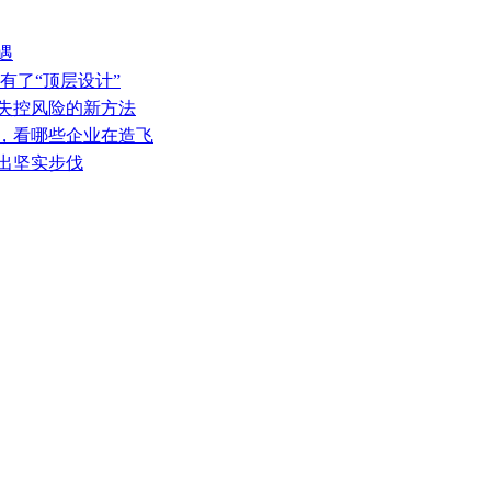
遇
有了“顶层设计”
热失控风险的新方法
表，看哪些企业在造飞
迈出坚实步伐