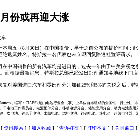
12月份或再迎大涨
汽车
周五（8月30日）在中国提价，早于之前公布的提价时间；此
拒绝透露姓名。特斯拉一名代表也未立即回复路透社置评请求。
在中国销售的所有汽车均是进口的，过去一年由于中美关税之
而根据最新消息，特斯拉总部已经发出邮件通知各地线下门店，于
对美国进口汽车和零部件分别加征25%和5%的关税之后，特
ion of Power Sources，缩写：CIAPS) 是由电池行业企（事）业单位自愿组成的全
、干电池工作委员会、电源配件分会、移动电源分会、储能应用分会、动力电池应用
锂一次电池、锂离子电池、太阳电池、燃料电池、锌银电池、热电池、超级电容器、
[
资讯搜索
] [
加入收藏
] [
告诉好友
] [
打印本文
] [
关闭窗口
]