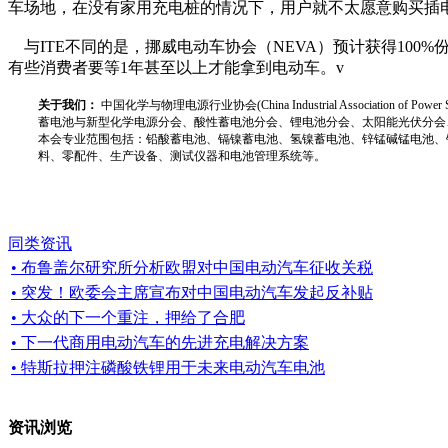
车场地，在没有家用充电桩的情况下，用户就不太愿意购买插电
与ITE不同的是，挪威电动车协会（NEVA）预计获得100%份额
有些消费者要等1年甚至以上才能拿到电动车。v
关于我们：
中国化学与物理电源行业协会(China Industrial Associat
蓄电池与新型化学电源分会、酸性蓄电池分会、锂电池分会、太阳能光伏分会
本会专业范围包括：铅酸蓄电池、镉镍蓄电池、氢镍蓄电池、锌锰碱锰电池、
料、零配件、生产设备、测试仪器和电池管理系统等。
同类资讯
• 布鲁盖尔研究所分析欧盟对中国电动汽车征收关税
• 突发！欧委会主席宣布对中国电动汽车发起反补贴
• 大众的下一个重注，押给了合肥
• 下一代商用电动汽车的先进充电解决方案
• 特斯拉押注磷酸铁锂用于未来电动汽车电池
资讯浏览