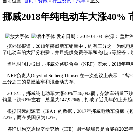
当前位置:
首页
»
资讯
»
行业资讯
»
汽车
» 正文
挪威2018年纯电动车大涨40%
发布日期：2019-01-03 来源： 盖世
据外媒报道，2018年挪威新车销量中，约有三分之一为纯电
了电动车的大部分税费，并且提供免费停车和充电点等服务，
当地时间1月2日，挪威公路联合会（NRF）表示，2018年电动车
NRF负责人Oeyvind Solberg Thorsen在一次会议上
三分之二的是燃油车和混合动力车。
2018年，挪威纯电动车大涨40%至46,092辆，柴油车销量
销量下跌6.8%左右，总量为147,929辆，打破了近几年的
根据国际能源署（IEA）的数据，2017年挪威电动车份额（
2.2%，而在美国仅为1.2%。
咨询机构交通经济研究所（ITE）则怀疑瑞典是否能在2025年完成