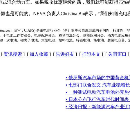
式混合动力车。如果税收优惠继续的话，我们就可能获得75%的
也是可能的。NEVA 负责人Christina Bu表示，“我们
ion of Power Sources，缩写：CIAPS) 是由电池行业企（事）业单位自愿组成的全
、干电池工作委员会、电源配件分会、移动电源分会、储能应用分会、动力电池应用
锂一次电池、锂离子电池、太阳电池、燃料电池、锌银电池、热电池、超级电容器、
[
资讯搜索
] [
加入收藏
] [
告诉好友
] [
打印本文
] [
关闭窗口
]
• 俄罗斯汽车市场的中国黄金机
• 七部门联合发文 汽车业稳增长
• 一种测试电动汽车电池外壳
• 日本公布飞行汽车时代时间
• 经济日报：新能源汽车产业