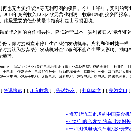
再也无力负担柴油等无利可图的项目。今年上半年，宾利的营业亏
2013年宾利收入1.68亿欧元营业利润，收获10%的投资回
官。他最重要的任务就是带领宾利走出亏损困境。
强品牌之间的合作和共性、降低运营成本。宾利被归入“豪华和运
份，保时捷就宣布停止生产柴油发动机车。宾利和保时捷一样
保时捷认为放弃柴油发动机对企业赢利不会产生重大影响。插电
者选择。
ion of Power Sources，缩写：CIAPS) 是由电池行业企（事）业单位自愿组成的全
、干电池工作委员会、电源配件分会、移动电源分会、储能应用分会、动力电池应用
锂一次电池、锂离子电池、太阳电池、燃料电池、锌银电池、热电池、超级电容器、
[
资讯搜索
] [
加入收藏
] [
告诉好友
] [
打印本文
] [
关闭窗口
]
• 俄罗斯汽车市场的中国黄金机
• 七部门联合发文 汽车业稳增长
• 一种测试电动汽车电池外壳