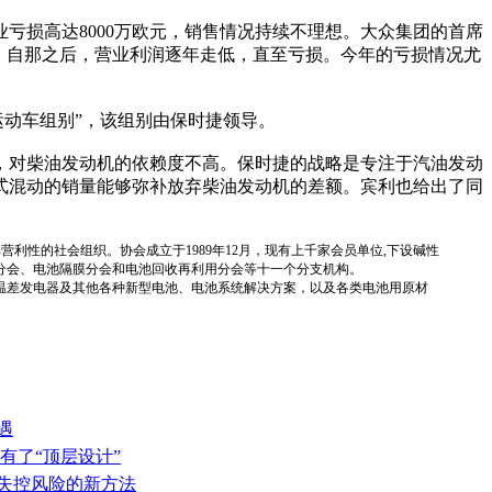
损高达8000万欧元，销售情况持续不理想。大众集团的首席
报率。自那之后，营业利润逐年走低，直至亏损。今年的亏损情况尤
动车组别”，该组别由保时捷领导。
，对柴油发动机的依赖度不高。保时捷的战略是专注于汽油发动
式混动的销量能够弥补放弃柴油发动机的差额。宾利也给出了同
国性、行业性、非营利性的社会组织。协会成立于1989年12月，现有上千家会员单位,下设碱性
分会、电池隔膜分会和电池回收再利用分会等十一个分支机构。
温差发电器及其他各种新型电池、电池系统解决方案，以及各类电池用原材
遇
有了“顶层设计”
热失控风险的新方法