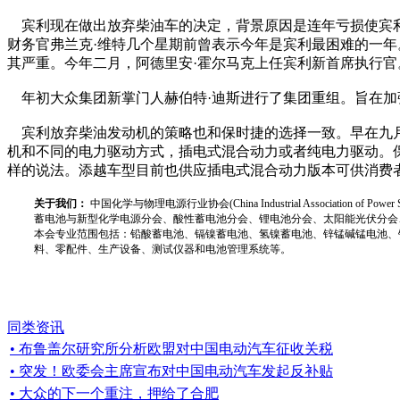
宾利现在做出放弃柴油车的决定，背景原因是连年亏损使宾利
财务官弗兰克·维特几个星期前曾表示今年是宾利最困难的一年。
其严重。今年二月，阿德里安·霍尔马克上任宾利新首席执行
年初大众集团新掌门人赫伯特·迪斯进行了集团重组。旨在加
宾利放弃柴油发动机的策略也和保时捷的选择一致。早在九月
机和不同的电力驱动方式，插电式混合动力或者纯电力驱动。
样的说法。添越车型目前也供应插电式混合动力版本可供消费
关于我们：
中国化学与物理电源行业协会(China Industrial Associat
蓄电池与新型化学电源分会、酸性蓄电池分会、锂电池分会、太阳能光伏分会
本会专业范围包括：铅酸蓄电池、镉镍蓄电池、氢镍蓄电池、锌锰碱锰电池、
料、零配件、生产设备、测试仪器和电池管理系统等。
同类资讯
• 布鲁盖尔研究所分析欧盟对中国电动汽车征收关税
• 突发！欧委会主席宣布对中国电动汽车发起反补贴
• 大众的下一个重注，押给了合肥