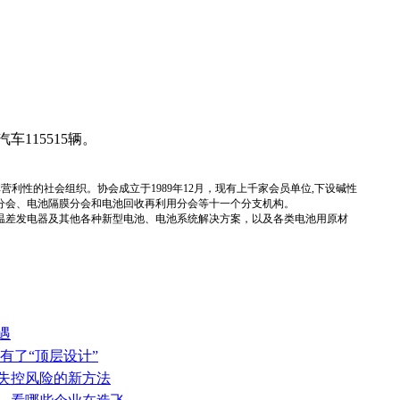
115515辆。
国性、行业性、非营利性的社会组织。协会成立于1989年12月，现有上千家会员单位,下设碱性
分会、电池隔膜分会和电池回收再利用分会等十一个分支机构。
温差发电器及其他各种新型电池、电池系统解决方案，以及各类电池用原材
遇
有了“顶层设计”
热失控风险的新方法