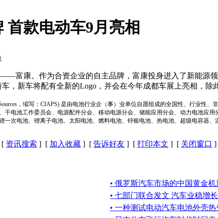
 首款电动车9月亮相
界
—富康。作为合资企业的自主品牌，富康投身进入了新能源领
轿车，新车将配有全新的Logo，并会在今年成都车展上亮相，除
ion of Power Sources，缩写：CIAPS) 是由电池行业企（事）业单位自愿组成的全
、干电池工作委员会、电源配件分会、移动电源分会、储能应用分会、动力电池应用
锂一次电池、锂离子电池、太阳电池、燃料电池、锌银电池、热电池、超级电容器、
[
资讯搜索
] [
加入收藏
] [
告诉好友
] [
打印本文
] [
关闭窗口
]
• 俄罗斯汽车市场的中国黄金机
• 七部门联合发文 汽车业稳增长
• 一种测试电动汽车电池外壳