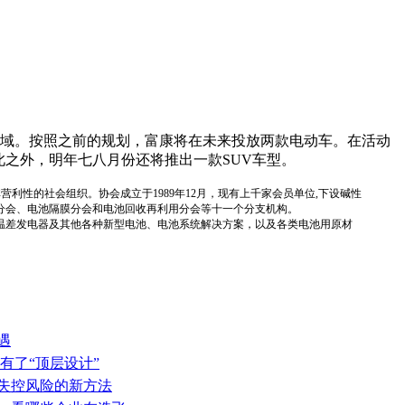
域。按照之前的规划，富康将在未来投放两款电动车。在活动
此之外，明年七八月份还将推出一款SUV车型。
国性、行业性、非营利性的社会组织。协会成立于1989年12月，现有上千家会员单位,下设碱性
分会、电池隔膜分会和电池回收再利用分会等十一个分支机构。
温差发电器及其他各种新型电池、电池系统解决方案，以及各类电池用原材
遇
有了“顶层设计”
热失控风险的新方法