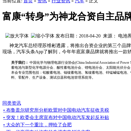
当前位置:
首页
»
资讯
»
行业资讯
»
汽车
» 正文
富康“转身”为神龙合资自主品牌
发布日期：2018-04-20 来源： 电池
神龙汽车总经理苏维彬透露，将推出合资企业的第三个品牌—
现场，汽车头条App了解到，今年年底富康品牌就将推出一款
关于我们：
中国化学与物理电源行业协会(China Industrial Associat
蓄电池与新型化学电源分会、酸性蓄电池分会、锂电池分会、太阳能光伏分会
本会专业范围包括：铅酸蓄电池、镉镍蓄电池、氢镍蓄电池、锌锰碱锰电池、
料、零配件、生产设备、测试仪器和电池管理系统等。
同类资讯
• 布鲁盖尔研究所分析欧盟对中国电动汽车征收关税
• 突发！欧委会主席宣布对中国电动汽车发起反补贴
• 大众的下一个重注，押给了合肥