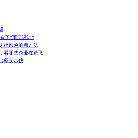
遇
有了“顶层设计”
热失控风险的新方法
表，看哪些企业在造飞
迈出坚实步伐