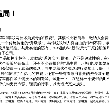
骗局！
网
和车联网技术为旗号的“投资”。其模式比较简单，缴纳入会费
这是一个传统传销的“升级版”。与传统限制人身自由的传销不同
具迷惑性。与此类似的还有，“中领航科”新能源汽车原始股骗局，
骗子公司。
品换掉车标等，就做成“诱饵”进行欺骗。这不是偶然性的，在
这个长长的链条上，还有不少待揭穿的“局中局”，他们以更加隐
们会塑造一个崭新的概念，并围绕着这个概念进行深加工，吸引
司，居然获得了百亿元的投资，还有一些有着政府背景的资金甚至也
有零部件等关键技术的制造等。试想一下，在这样一个烧钱的时
管机构更要冷静、谨慎的行事，以免造成更大损失。
ion of Power Sources，缩写：CIAPS) 是由电池行业企（事）业单位自愿组成的全
、干电池工作委员会、电源配件分会、移动电源分会、储能应用分会、动力电池应用
锂一次电池、锂离子电池、太阳电池、燃料电池、锌银电池、热电池、超级电容器、