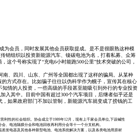
成为会员，同时发展其他会员获取提成。是不是很眼熟这种模
，该传销组织以投资新能源汽车、镍碳电池为名，打着私募、众筹
这个号称实现了“充电6小时能跑500公里”技术突破的公司，
河南、四川、山东、广州等全国都出现了这样的骗局。从某种
蔽的方式存在。比如骗子往往以伪科学作为幌子，宣传其在核心
不知情的人投资，一些高级的手段甚至能吸引到外行的专业投资
加入其中。目前中国有超过300个汽车项目，后继者似乎还是
代，如果政府部门不加以管制，新能源汽车就变成了捞钱的工
国性、行业性、非营利性的社会组织。协会成立于1989年12月，现有上千家会员单位,下设碱性
分会、电池隔膜分会和电池回收再利用分会等十一个分支机构。
温差发电器及其他各种新型电池、电池系统解决方案，以及各类电池用原材