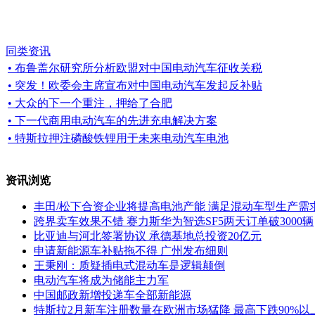
同类资讯
• 布鲁盖尔研究所分析欧盟对中国电动汽车征收关税
• 突发！欧委会主席宣布对中国电动汽车发起反补贴
• 大众的下一个重注，押给了合肥
• 下一代商用电动汽车的先进充电解决方案
• 特斯拉押注磷酸铁锂用于未来电动汽车电池
资讯浏览
丰田/松下合资企业将提高电池产能 满足混动车型生产需
跨界卖车效果不错 赛力斯华为智选SF5两天订单破3000辆
比亚迪与河北签署协议 承德基地总投资20亿元
申请新能源车补贴拖不得 广州发布细则
王秉刚：质疑插电式混动车是逻辑颠倒
电动汽车将成为储能主力军
中国邮政新增投递车全部新能源
特斯拉2月新车注册数量在欧洲市场猛降 最高下跌90%以