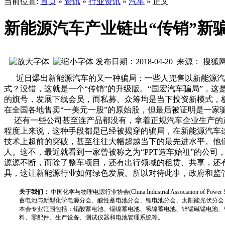
当前位置:
首页
»
资讯
»
行业资讯
»
汽车
» 正文
新能源汽车产业链出“传销”新
发布日期：2018-04-20 来源： 搜狐
近日爆出新能源汽车的又一种骗局：一些人兜售以新能源汽车
式？没错，这就是一个“传销”的升级版。“国宏汽车骗局”，
的旗号，发展下线会员，而私募、众筹均是当下投资新模式，极
在全国各地售卖“一美元一股”的原始股，但最后被证明是一家
还有一些公司甚至连产品都没有，拿着正规汽车企业生产的产
程度上来说，这种手段都是已经被揭穿的骗局，在新能源汽车
技术上超前的突破，甚至往往大幅超越当下的最先进水平。他
人。这不，最近就看到一家曾被称之为“PPT造车始祖”的公
源源不断，而除了整车项目，还有出行领域的租赁、共享，还
具，这让新能源行业如何绿色发展。所以对待此事，政府和监
关于我们：
中国化学与物理电源行业协会(China Industrial Associat
蓄电池与新型化学电源分会、酸性蓄电池分会、锂电池分会、太阳能光伏分会
本会专业范围包括：铅酸蓄电池、镉镍蓄电池、氢镍蓄电池、锌锰碱锰电池、
料、零配件、生产设备、测试仪器和电池管理系统等。