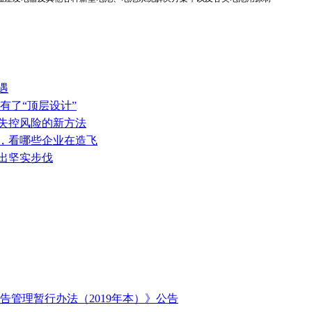
遇
有了“顶层设计”
热失控风险的新方法
表，看哪些企业在造飞
迈出坚实步伐
管理暂行办法（2019年本）》公告