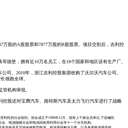
8847万股的A股股票和7877万股的B股股票。项目交割后，吉利控
德堡，拥有近10万名员工，在18个国家和地区设有生产厂。
公司。2010年，浙江吉利控股集团收购了沃尔沃汽车公司。
增长领跑全球。
监管机构审批。
吉利控股还对宝腾汽车、路特斯汽车及太力飞行汽车进行了战略
国性、行业性、非营利性的社会组织。协会成立于1989年12月，现有上千家会员单位,下设碱性
分会、电池隔膜分会和电池回收再利用分会等十一个分支机构。
温差发电器及其他各种新型电池、电池系统解决方案，以及各类电池用原材