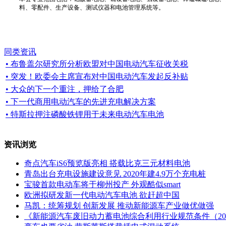
料、零配件、生产设备、测试仪器和电池管理系统等。
同类资讯
• 布鲁盖尔研究所分析欧盟对中国电动汽车征收关税
• 突发！欧委会主席宣布对中国电动汽车发起反补贴
• 大众的下一个重注，押给了合肥
• 下一代商用电动汽车的先进充电解决方案
• 特斯拉押注磷酸铁锂用于未来电动汽车电池
资讯浏览
奇点汽车iS6预览版亮相 搭载比克三元材料电池
青岛出台充电设施建设意见 2020年建4.9万个充电桩
宝骏首款电动车将于柳州投产 外观酷似smart
欧洲拟研发新一代电动汽车电池 欲赶超中国
马凯：统筹规划 创新发展 推动新能源车产业做优做强
《新能源汽车废旧动力蓄电池综合利用行业规范条件（20