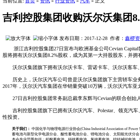
当前位置:
首页
»
资讯
»
行业资讯
»
汽车
» 正文
吉利控股集团收购沃尔沃集团8.
发布日期：2017-12-28 作者：
鑫椤资
浙江吉利控股集团27日宣布与欧洲基金公司Cevian Capit
股将拥有沃尔沃集团8.2%股权，成为其第一大持股股东，并拥有
沃尔沃集团旗下拥有沃尔沃卡车、雷诺卡车、沃尔沃客车、新
历史上，沃尔沃汽车公司曾是沃尔沃集团旗下主营轿车业务的子
2017年，沃尔沃汽车集团在华销量突破10万辆，沃尔沃汽车
27日吉利控股集团常务副总裁李东辉与Cevian的联合创
吉利控股集团旗下已拥有沃尔沃汽车、Polestar、领克
性投资。
关于我们：
中国化学与物理电源行业协会(China Industrial Associat
蓄电池与新型化学电源分会、酸性蓄电池分会、锂电池分会、太阳能光伏分会
本会专业范围包括：铅酸蓄电池、镉镍蓄电池、氢镍蓄电池、锌锰碱锰电池、