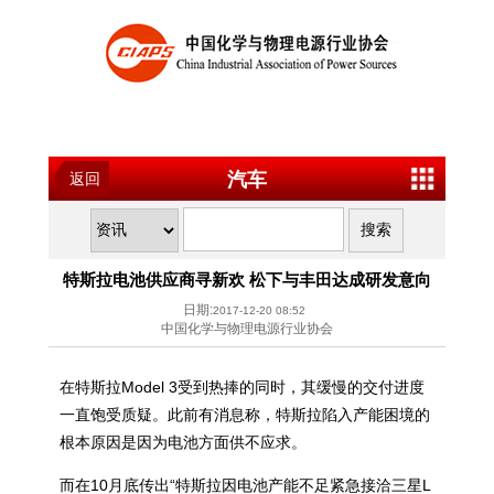
汽车
返回
特斯拉电池供应商寻新欢 松下与丰田达成研发意向
日期:
2017-12-20 08:52
中国化学与物理电源行业协会
在特斯拉Model 3受到热捧的同时，其缓慢的交付进度
一直饱受质疑。此前有消息称，特斯拉陷入产能困境的
根本原因是因为电池方面供不应求。
而在10月底传出“特斯拉因电池产能不足紧急接洽三星L