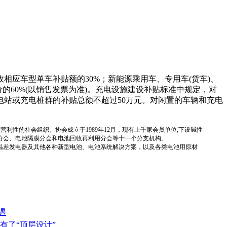
相应车型单车补贴额的30%；新能源乘用车、专用车(货车)、
60%(以销售发票为准)。充电设施建设补贴标准中规定，对
电站或充电桩群的补贴总额不超过50万元。对闲置的车辆和充电
国性、行业性、非营利性的社会组织。协会成立于1989年12月，现有上千家会员单位,下设碱性
分会、电池隔膜分会和电池回收再利用分会等十一个分支机构。
温差发电器及其他各种新型电池、电池系统解决方案，以及各类电池用原材
遇
有了“顶层设计”