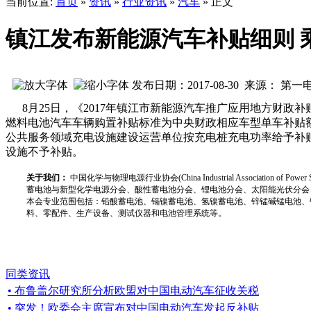
当前位置:
首页
»
资讯
»
行业资讯
»
汽车
» 正文
镇江发布新能源汽车补贴细则 
发布日期：2017-08-30 来源： 第
8月25日，《2017年镇江市新能源汽车推广应用地方财政补
燃料电池汽车车辆购置补贴标准为中央财政相应车型单车补贴额
公共服务领域充电设施建设运营单位按充电桩充电功率给予补贴
设施不予补贴。
关于我们：
中国化学与物理电源行业协会(China Industrial Associat
蓄电池与新型化学电源分会、酸性蓄电池分会、锂电池分会、太阳能光伏分会
本会专业范围包括：铅酸蓄电池、镉镍蓄电池、氢镍蓄电池、锌锰碱锰电池、
料、零配件、生产设备、测试仪器和电池管理系统等。
同类资讯
• 布鲁盖尔研究所分析欧盟对中国电动汽车征收关税
• 突发！欧委会主席宣布对中国电动汽车发起反补贴