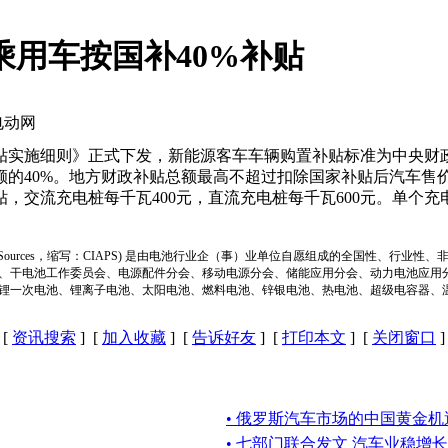
乘用车按国补40%补贴
一电动网
贴实施细则》正式下发，新能源客车车辆购置补贴标准为中央财政
的40%。地方财政补贴总额最高不超过扣除国家补贴后汽车售价的
，交流充电桩每千瓦400元，直流充电桩每千瓦600元。单个充
ion of Power Sources，缩写：CIAPS) 是由电池行业企（事）业单位自愿组成的全
、干电池工作委员会、电源配件分会、移动电源分会、储能应用分会、动力电池应用
锂一次电池、锂离子电池、太阳电池、燃料电池、锌银电池、热电池、超级电容器、
[
资讯搜索
] [
加入收藏
] [
告诉好友
] [
打印本文
] [
关闭窗口
]
• 俄罗斯汽车市场的中国黄金机
• 七部门联合发文 汽车业稳增长