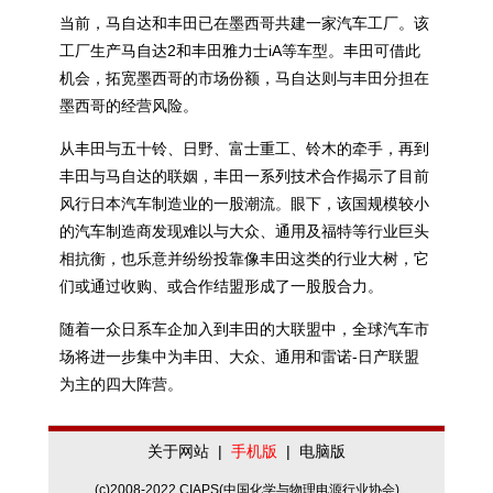
当前，马自达和丰田已在墨西哥共建一家汽车工厂。该
工厂生产马自达2和丰田雅力士iA等车型。丰田可借此
机会，拓宽墨西哥的市场份额，马自达则与丰田分担在
墨西哥的经营风险。
从丰田与五十铃、日野、富士重工、铃木的牵手，再到
丰田与马自达的联姻，丰田一系列技术合作揭示了目前
风行日本汽车制造业的一股潮流。眼下，该国规模较小
的汽车制造商发现难以与大众、通用及福特等行业巨头
相抗衡，也乐意并纷纷投靠像丰田这类的行业大树，它
们或通过收购、或合作结盟形成了一股股合力。
随着一众日系车企加入到丰田的大联盟中，全球汽车市
场将进一步集中为丰田、大众、通用和雷诺-日产联盟
为主的四大阵营。
关于网站
|
手机版
|
电脑版
(c)2008-2022 CIAPS(中国化学与物理电源行业协会)