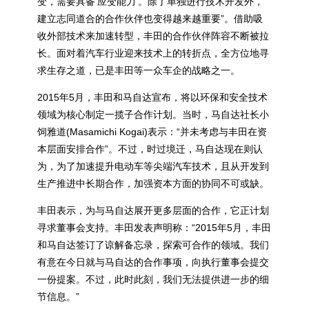
变，需要具备‘应变能力’。除了单独进行技术开发外，
建立志同道合的合作伙伴也变得越来越重要”。借助吸
收外部技术来加速转型，丰田的合作伙伴阵容不断被拉
长。面对着汽车行业迎来技术上的转折点，全方位地寻
求生存之道，已是丰田等一众车企的战略之一。
2015年5月，丰田和马自达宣布，将以环保和安全技术
领域为核心制定一揽子合作计划。当时，马自达社长小
饲雅道(Masamichi Kogai)表示：“并未考虑与丰田在资
本层面安排合作”。不过，时过境迁，马自达现在则认
为，为了加速提升电动车等尖端汽车技术，且从开发到
生产推进中长期合作，加强资本方面的协同不可或缺。
丰田表示，为与马自达展开更多层面的合作，它正计划
寻求董事会支持。丰田发表声明称：“2015年5月，丰田
和马自达签订了谅解备忘录，探索可合作的领域。我们
有意在今日就与马自达的合作事项，向执行董事会提交
一份提案。不过，此时此刻，我们无法提供进一步的细
节信息。”