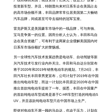
产线转移回美国，或投资百十亿美元，改进工厂设备，
投资新车型。并且，特朗普向来对日系车企在美国占去
的高市场份额不满，丰田品牌常常位居美国第二大畅销
汽车品牌，间或甚至可夺去福特的冠军宝座。
雷克萨斯又是美国豪车市场中的一线品牌，可与奔驰、
宝马竞争第一的位置。因而分析人士认为，丰田和马自
达在美合资建厂，可有利于这两家企业缓解美国国内对
日系车市场份额扩大的警惕感。
另一全球性汽车技术发展趋势是电动车、自动驾驶等新
兴汽车技术引发行业内外关注。丰田和马自达分别宣布
将于2020年和2019年销售电动车的规划。7月24日，丰
田汽车社长丰田章男更宣布，公司计划于2019年在中国
推出纯电动车型，而这一计划比丰田原定2020年在中国
推出首款纯电动车提前了一年。据悉，丰田在中国量产
的首款纯电动车型或将是基于C-HR车型打造的纯电动S
UV，并且该款纯电动车型只在中国市场上生产。
即使对电动车不屑一顾的马自达，也迫于压力，计划在