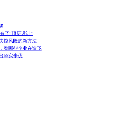
遇
有了“顶层设计”
热失控风险的新方法
表，看哪些企业在造飞
迈出坚实步伐