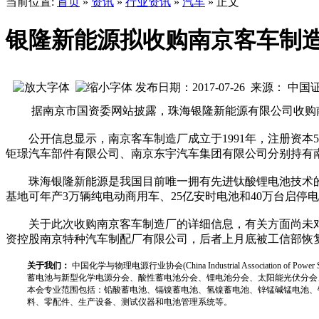
当前位置:
首页
»
资讯
»
行业资讯
»
汽车
» 正文
银隆新能源拟收购南京客车制
发布日期：2017-07-26 来源： 中
据南京市国资委网站披露，珠海银隆新能源有限公司收购南
公开信息显示，南京客车制造厂成立于1991年，注册资本50
钜璟汽车部件有限公司、南京东宇汽车集团有限公司分别持有南
珠海银隆新能源是我国目前唯一拥有先进钛酸锂电池技术的新
基地可年产3万辆纯电动商用车、25亿安时电池和40万台启停
关于此次收购南京客车制造厂的详细信息，有关方面尚未对
资控股南京特种汽车制配厂有限公司，后者上月底被工信部恢
关于我们：
中国化学与物理电源行业协会(China Industrial Associat
蓄电池与新型化学电源分会、酸性蓄电池分会、锂电池分会、太阳能光伏分会
本会专业范围包括：铅酸蓄电池、镉镍蓄电池、氢镍蓄电池、锌锰碱锰电池、
料、零配件、生产设备、测试仪器和电池管理系统等。