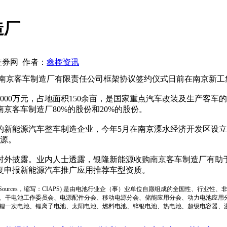
造厂
国证券网 作者：
鑫椤资讯
京客车制造厂有限责任公司框架协议签约仪式日前在南京新工
00万元，占地面积150余亩，是国家重点汽车改装及生产客车的
京客车制造厂80%的股份和20%的股份。
能源汽车整车制造企业，今年5月在南京溧水经济开发区设立了
电源。
外披露。业内人士透露，银隆新能源收购南京客车制造厂有助于
复申报新能源汽车推广应用推荐车型资质。
ion of Power Sources，缩写：CIAPS) 是由电池行业企（事）业单位自愿组成的全
、干电池工作委员会、电源配件分会、移动电源分会、储能应用分会、动力电池应用
锂一次电池、锂离子电池、太阳电池、燃料电池、锌银电池、热电池、超级电容器、