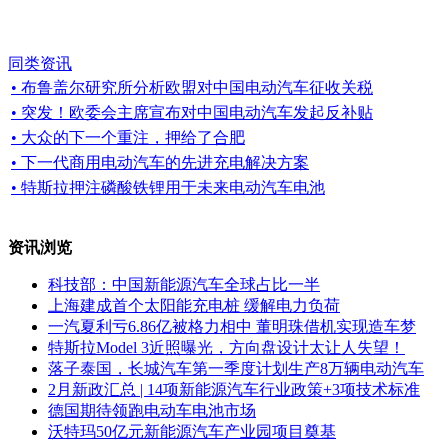
同类资讯
• 布鲁盖尔研究所分析欧盟对中国电动汽车征收关税
• 突发！欧委会主席宣布对中国电动汽车发起反补贴
• 大众的下一个重注，押给了合肥
• 下一代商用电动汽车的先进充电解决方案
• 特斯拉押注磷酸铁锂用于未来电动汽车电池
资讯浏览
科技部：中国新能源汽车全球占比一半
上海建成首个太阳能充电桩 缓解电力负荷
一汽夏利亏6.86亿被格力相中 董明珠借机实现造车梦
特斯拉Model 3近照曝光，方向盘设计太让人失望！
落子泰国，长城汽车第一季度计划生产8万辆电动汽车
2月新政汇总 | 14项新能源汽车行业政策+3项技术标准
德国期待领跑电动车电池市场
沃特玛50亿元新能源汽车产业园项目奠基