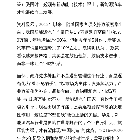
策）受困时，必须有新动能（技术）跟上，新能源汽车
才能继续向上发展。
资料显示，2013年以来，随着国家各项支持政策密集出
台，我国新能源汽车产量已从1.7万辆跃升至目前的37.
9万辆，年均增幅近400%。但到今年前5月份，新能源
汽车产销量增速降到了10%左右。袁钢明认为，“政策
看似越来越严格，其实是在鼓励创新、鼓励技术进步，
而非一味让企业吃补贴。
当然，政府减少补贴并不是退出管理这个行业，而是逐
渐化为“看不见的手”。“以市场为主体，发挥其活力，产
业政策作为补充，调整方向。”袁钢明坦言，“市场万
能”与“政府万能”都不对，新能源汽车国家一直给予了积
极的引导，现在出现了阵痛，是要逐渐发挥市场的决定
性作用，这也是“S型曲线”能否上扬的关键。毕竟，新
能源汽车行业是要站在世界舞台的，企业自身壮大、抗
压能力强，才有望体现“中国制造”的优势。“2016~2020
年这5年是导入期和培育期的关键时期，需要政府和企