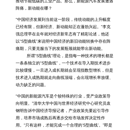
推动节能低碳的工业产品。那么，新能源汽车发展遭遇
阵痛，新动能在哪？
“中国经济发展到当前这一阶段，传统动能的上升幅度
已经有限，但新经济、新动能却正在蓬勃兴起。”李克
强总理早在去年就对经济新常态有了精彩论述，他还
以“S型曲线”来说明中国经济的新旧动能转换中存在阵
痛期，只要克服当下的发展瓶颈就能带出新动能。
所谓“S型曲线”理论，是指每一种技术的增长都是
一条条独立的“S型曲线”，一个技术在导入期技术进步
比较缓慢，一旦进入成长期就会呈现指数型增长，但是
技术进入成熟期就走向曲线顶端，会出现增长率放缓、
动力缺乏的问题。
“中国的新能源汽车是个较特殊的行业，受产业政策导
向明显。”清华大学中国与世界经济研究中心研究员袁
钢明告诉中国经济导报记者，产业政策先要起引导作
用，培养市场成熟后再逐步交给市场发挥决定性作
用。“只有这样，才能完成一个合理的‘S型曲线’。”即是