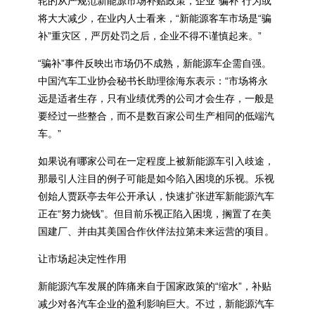
轮的从严规范新能源市场补贴政策，企业“骗补”行为或
将大大减少，在业内人士看来，“新能源客车市场是“骗
补”重灾区，严厉处罚之后，企业不得不谨慎起来。”
“骗补”事件反映出市场仍不成熟，新能源车企需自强。
中国汽车工业协会秘书长助理徐海东表示：“市场将永
远是适者生存，只有业绩优秀的公司才会生存，一般是
要经过一些整合，而不是数百家公司生产相同的低端汽
车。”
如果说有哪家公司在一定程度上被新能源车引入歧途，
那最引人注目的例子可能是如今陷入困境的乐视。乐视
创始人贾跃亭去年公开承认，快速扩张进军新能源汽车
正在“努力烧钱”。但目前乐视正陷入困境，搁置了在美
国建厂、并由其美国合作伙伴法拉第未来运营的项目。
让市场起决定性作用
新能源汽车发展的阵痛来自于国家政策的“缩水”，补贴
减少对各汽车企业的盈利影响巨大。不过，新能源汽车