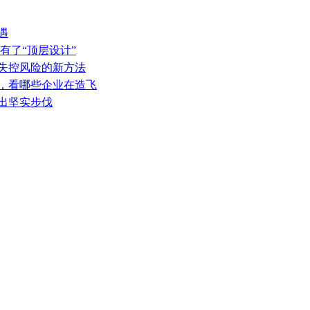
遇
有了“顶层设计”
热失控风险的新方法
表，看哪些企业在造飞
迈出坚实步伐