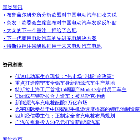
同类资讯
• 布鲁盖尔研究所分析欧盟对中国电动汽车征收关税
• 突发！欧委会主席宣布对中国电动汽车发起反补贴
• 大众的下一个重注，押给了合肥
• 下一代商用电动汽车的先进充电解决方案
• 特斯拉押注磷酸铁锂用于未来电动汽车电池
资讯浏览
低速电动车生存现状：“热市场”叫板“冷政策”
重点打造南宁市全铝车身新能源汽车生产基地
特斯拉上海工厂首批15辆国产Model 3交付员工车主
Uber或与特斯拉合力造车：被马斯克拒绝
新能源汽车充电桩酝酿2万亿市场
光宇国际受益于中国智能手机渗透度提高的锂电池制造商
四川经信委主任：正制定全省充电桩布局规划
广汽传祺将投入50亿元打造新能源汽车
网站首页