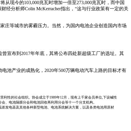
今的103,000兆瓦时增加一倍至273,000兆瓦时，而中国
Colin McKerracher指出，“这与行业政策有一定的关
邢台、石家庄等城市的雾霾压力。当然，为国内电池企业创造国内市场
曾宣布到2017年年底，其将公布四处新超级工厂的选址。其
池产业的成熟化，2020年500万辆电动汽车上路的目标才有
国性、行业性、非营利性的社会组织。协会成立于1989年12月，现有上千家会员单位,下设碱性
分会、电池隔膜分会和电池回收再利用分会等十一个分支机构。
温差发电器及其他各种新型电池、电池系统解决方案，以及各类电池用原材