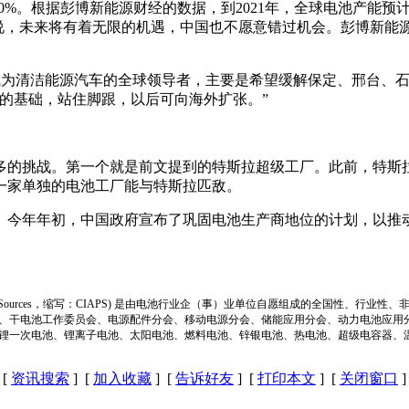
。根据彭博新能源财经的数据，到2021年，全球电池产能预计将从现
来将有着无限的机遇，中国也不愿意错过机会。彭博新能源财经分析师
中国之所以想成为清洁能源汽车的全球领导者，主要是希望缓解保定、
的基础，站住脚跟，以后可向海外扩张。”
的挑战。第一个就是前文提到的特斯拉超级工厂。此前，特斯拉
一家单独的电池工厂能与特斯拉匹敌。
今年年初，中国政府宣布了巩固电池生产商地位的计划，以推动电
ion of Power Sources，缩写：CIAPS) 是由电池行业企（事）业单位自愿组成的全
、干电池工作委员会、电源配件分会、移动电源分会、储能应用分会、动力电池应用
锂一次电池、锂离子电池、太阳电池、燃料电池、锌银电池、热电池、超级电容器、
[
资讯搜索
] [
加入收藏
] [
告诉好友
] [
打印本文
] [
关闭窗口
]