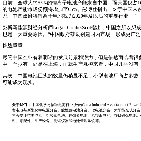
目前，全球大约55%的锂离子电池产能来自中国，而美国仅占10%
的电池产能市场份额将增加至65%。彭博社指出，对于中国来说，未
系，中国政府将锂离子电池视为2020年及以后的重要行业。”
彭博新能源财经分析师Logan Goldie-Scot指出，
也是一大重要原因。“中国政府鼓励创建国内市场，形成更广泛
挑战重重
尽管中国企业有着明晰的发展前景和潜力，但是依然面临着很多
中，至少有一处是在上海，而就生产规模来看，中国几乎没有
其次，中国电池巨头的数量仍稍显不足，小型电池厂商占多数。
可能成为现实。
关于我们：
中国化学与物理电源行业协会(China Industrial Associat
蓄电池与新型化学电源分会、酸性蓄电池分会、锂电池分会、太阳能光伏分会
本会专业范围包括：铅酸蓄电池、镉镍蓄电池、氢镍蓄电池、锌锰碱锰电池、
料、零配件、生产设备、测试仪器和电池管理系统等。