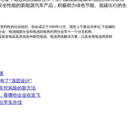
安全性能的新能源汽车产品，积极助力绿色节能、低碳出行的生
国性、行业性、非营利性的社会组织。协会成立于1989年12月，现有上千家会员单位,下设碱性
分会、电池隔膜分会和电池回收再利用分会等十一个分支机构。
温差发电器及其他各种新型电池、电池系统解决方案，以及各类电池用原材
遇
有了“顶层设计”
热失控风险的新方法
表，看哪些企业在造飞
迈出坚实步伐