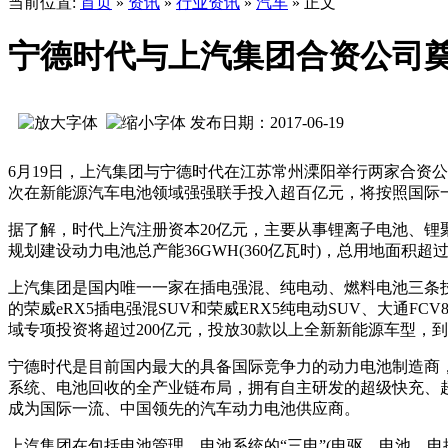
当前位置:
首页
»
资讯
»
行业资讯
»
汽车
» 正文
宁德时代与上汽集团合资公司奠基
发布日期：2017-06-19
6月19日，上汽集团与宁德时代在江苏常州溧阳举行两家合资
次在新能源汽车电池领域强强联手投入超百亿元，将按照国际
据了解，时代上汽注册资本20亿元，主要从事锂离子电池、锂
规划建设动力电池总产能36GWH(360亿瓦时)，总用地面积超过2
上汽集团是国内唯一一家在插电强混、纯电动、燃料电池三条
的荣威eRX5插电强混SUV和荣威ERX5纯电动SUV、大通F
域专项投资将超过200亿元，投放30款以上全新新能源车型，到
宁德时代是目前国内最大的具备国际竞争力的动力电池制造商
系统、电池回收的全产业链布局，拥有自主研发的超级快充、超高
成为国际一流、中国领先的汽车动力电池供应商。
上汽集团在包括电池管理、电池系统的“三电”(电驱、电池、